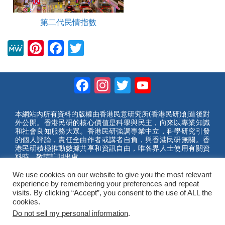
第二代民情指數
M
Pi
F
T
e
nt
a
wi
W
er
c
tt
Facebook
Instagram
Twitter
YouTube
e
e
e
er
Channel
st
b
本網站內所有資料的版權由香港民意研究所(香港民研)創造後對
外公開。香港民研的核心價值是科學與民主，向來以專業知識
o
和社會良知服務大眾。香港民研強調專業中立，科學研究引發
的個人評論，責任全由作者或講者自負，與香港民研無關。香
o
港民研積極推動數據共享和資訊自由，唯各界人士使用有關資
料時，敬請註明出處。
k
We use cookies on our website to give you the most relevant
2023 © Hong Kong Public Opinion Research Institute
experience by remembering your preferences and repeat
香港民意研究所 |
網站使用條款(英文)
visits. By clicking “Accept”, you consent to the use of ALL the
cookies.
Do not sell my personal information
.