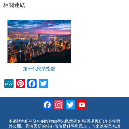
相關連結
第一代民情指數
M
Pi
F
T
e
nt
a
wi
W
er
c
tt
Facebook
Instagram
Twitter
YouTube
e
e
e
er
Channel
st
b
本網站內所有資料的版權由香港民意研究所(香港民研)創造後對
外公開。香港民研的核心價值是科學與民主，向來以專業知識