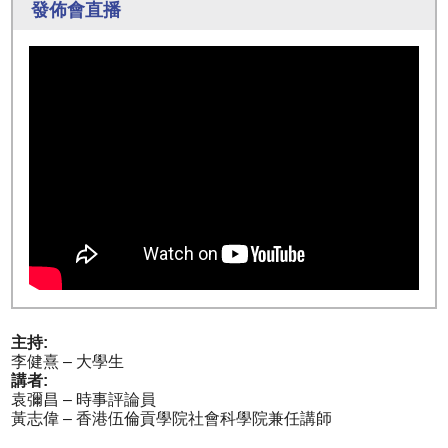
發佈會直播
主持:
李健熹 – 大學生
講者:
袁彌昌 – 時事評論員
黃志偉 – 香港伍倫貢學院社會科學院兼任講師