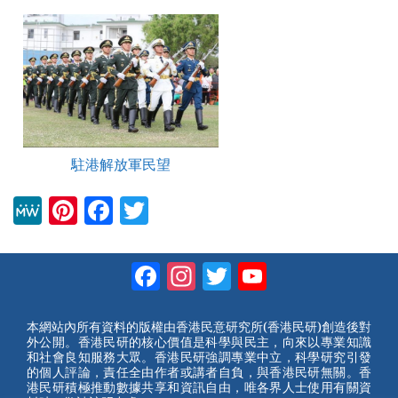
駐港解放軍民望
M
Pi
F
T
e
nt
a
wi
W
er
c
tt
Facebook
Instagram
Twitter
YouTube
e
e
e
er
Channel
st
b
本網站內所有資料的版權由香港民意研究所(香港民研)創造後對
外公開。香港民研的核心價值是科學與民主，向來以專業知識
o
和社會良知服務大眾。香港民研強調專業中立，科學研究引發
的個人評論，責任全由作者或講者自負，與香港民研無關。香
o
港民研積極推動數據共享和資訊自由，唯各界人士使用有關資