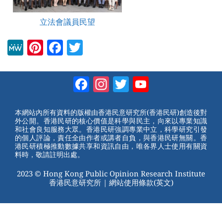
立法會議員民望
M
Pi
F
T
e
nt
a
wi
W
er
c
tt
Facebook
Instagram
Twitter
YouTube
e
e
e
er
Channel
st
b
本網站內所有資料的版權由香港民意研究所(香港民研)創造後對
外公開。香港民研的核心價值是科學與民主，向來以專業知識
o
和社會良知服務大眾。香港民研強調專業中立，科學研究引發
的個人評論，責任全由作者或講者自負，與香港民研無關。香
o
港民研積極推動數據共享和資訊自由，唯各界人士使用有關資
料時，敬請註明出處。
k
2023 © Hong Kong Public Opinion Research Institute
香港民意研究所 |
網站使用條款(英文)