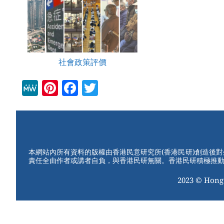
社會政策評價
M
Pi
F
T
e
nt
a
wi
W
er
c
tt
e
e
e
er
st
b
本網站內所有資料的版權由香港民意研究所(香港民研)創造後
責任全由作者或講者自負，與香港民研無關。香港民研積極推
o
2023 © Hong
o
k