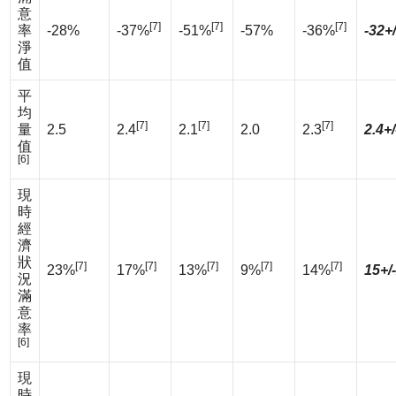
意
[7]
[7]
[7]
率
-28%
-37%
-51%
-57%
-36%
-32+
淨
值
平
均
[7]
[7]
[7]
量
2.5
2.4
2.1
2.0
2.3
2.4+/
值
[6]
現
時
經
濟
狀
[7]
[7]
[7]
[7]
[7]
23%
17%
13%
9%
14%
15+/
況
滿
意
率
[6]
現
時