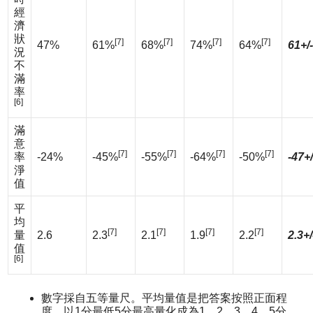
經
濟
狀
[7]
[7]
[7]
[7]
47%
61%
68%
74%
64%
61+/
況
不
滿
率
[6]
滿
意
[7]
[7]
[7]
[7]
率
-24%
-45%
-55%
-64%
-50%
-47+
淨
值
平
均
[7]
[7]
[7]
[7]
量
2.6
2.3
2.1
1.9
2.2
2.3+/
值
[6]
數字採自五等量尺。平均量值是把答案按照正面程
度，以1分最低5分最高量化成為1、2、3、4、5分，