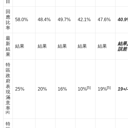
目
回
應
58.0%
48.4%
49.7%
42.1%
47.6%
40.9
比
率
最
新
結果
結果
結果
結果
結果
結果
結
誤差
果
特
區
政
府
表
[5]
[5]
25%
20%
16%
10%
19%
19+/
現
滿
意
率
[4]
特