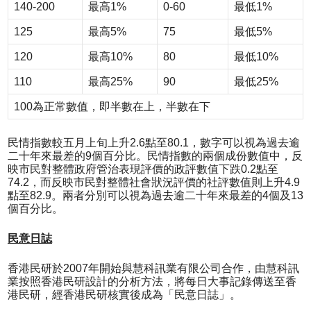
140-200
最高1%
0-60
最低1%
125
最高5%
75
最低5%
120
最高10%
80
最低10%
110
最高25%
90
最低25%
100為正常數值，即半數在上，半數在下
民情指數較五月上旬上升2.6點至80.1，數字可以視為過去逾
二十年來最差的9個百分比。民情指數的兩個成份數值中，反
映市民對整體政府管治表現評價的政評數值下跌0.2點至
74.2，而反映市民對整體社會狀況評價的社評數值則上升4.9
點至82.9。兩者分別可以視為過去逾二十年來最差的4個及13
個百分比。
民意日誌
香港民研於2007年開始與慧科訊業有限公司合作，由慧科訊
業按照香港民研設計的分析方法，將每日大事記錄傳送至香
港民研，經香港民研核實後成為「民意日誌」。