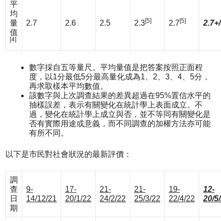
平
均
[5]
[5]
量
2.7
2.6
2.5
2.3
2.7
2.7+/
值
[4]
數字採自五等量尺。平均量值是把答案按照正面程
度，以1分最低5分最高量化成為1、2、3、4、5分，
再求取樣本平均數值。
該數字與上次調查結果的差異超過在95%置信水平的
抽樣誤差，表示有關變化在統計學上表面成立。不
過，變化在統計學上成立與否，並不等同有關變化是
否有實際用途或意義，而不同調查的加權方法亦可能
有所不同。
以下是市民對社會狀況的最新評價：
調
查
9-
17-
21-
21-
19-
12-
日
14/12/21
20/1/22
24/2/22
25/3/22
22/4/22
20/5
期