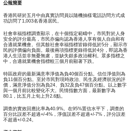
公報簡要
香港民研於五月中由真實訪問員以隨機抽樣電話訪問方式成
功訪問了1,003名香港居民。
社會幸福指標調查顯示，在十個指定範疇中，市民對於人身
安全的評分最高，市民亦偏向認為香港人享有個人自由和有
合適就業機會。但其餘社會幸福指標皆錄得低於5分，顯示市
民的評價偏向負面。最後兩項指標更錄得低於4分，即認為香
港人生活並非無憂無慮，並缺失頗多政治權利。眾多指標之
中，合適就業機會指標較三個月前顯著下跌。
特區政府的最新滿意率淨值為負40個百分點。信任淨值則為
負11個百分點。至於市民對現時政治、民生及經濟狀況的評
價，滿意淨值分別為負24、負32及負47個百分點。以上數字
與一個月前比較變化不大。民情指數方面，最新數字為
80.1，比五月上旬上升2.6點。
調查的實效回應比率為40.9%。在95%置信水平下，調查的
百分比誤差不超過+/-4%，淨值誤差不超過+/-7%，評分誤差
不超過+/-0.24。