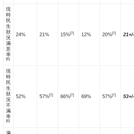
現
時
民
生
狀
[7]
[7]
24%
21%
15%
12%
20%
21+/
況
滿
意
率
[6]
現
時
民
生
狀
[7]
[7]
[7]
52%
57%
66%
69%
57%
53+/
況
不
滿
率
[6]
滿