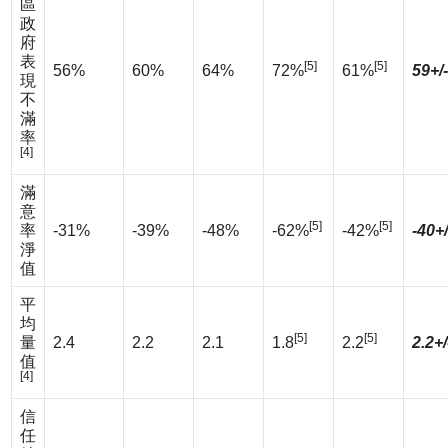
區
政
府
表
[5]
[5]
56%
60%
64%
72%
61%
59+/
現
不
滿
率
[4]
滿
意
[5]
[5]
率
-31%
-39%
-48%
-62%
-42%
-40+
淨
值
平
均
[5]
[5]
量
2.4
2.2
2.1
1.8
2.2
2.2+/
值
[4]
信
任