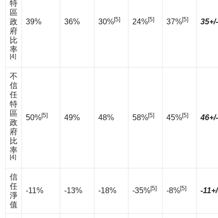
特
區
[5]
[5]
[5]
政
39%
36%
30%
24%
37%
35+/
府
比
率
[4]
不
信
任
特
區
[5]
[5]
[5]
50%
49%
48%
58%
45%
46+/
政
府
比
率
[4]
信
任
[5]
[5]
-11%
-13%
-18%
-35%
-8%
-11+
淨
值