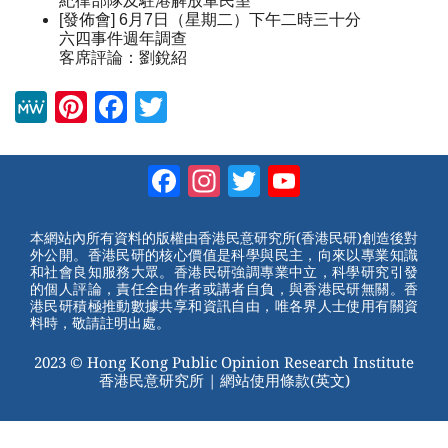
紀律部隊及駐港解放軍民望
[發佈會] 6月7日（星期二）下午二時三十分
六四事件週年調查
客席評論：劉銳紹
M
Pi
F
T
e
nt
a
wi
W
er
c
tt
Facebook
Instagram
Twitter
YouTube
e
e
e
er
Channel
st
b
本網站內所有資料的版權由香港民意研究所(香港民研)創造後對
外公開。香港民研的核心價值是科學與民主，向來以專業知識
o
和社會良知服務大眾。香港民研強調專業中立，科學研究引發
的個人評論，責任全由作者或講者自負，與香港民研無關。香
o
港民研積極推動數據共享和資訊自由，唯各界人士使用有關資
料時，敬請註明出處。
k
2023 © Hong Kong Public Opinion Research Institute
香港民意研究所 |
網站使用條款(英文)