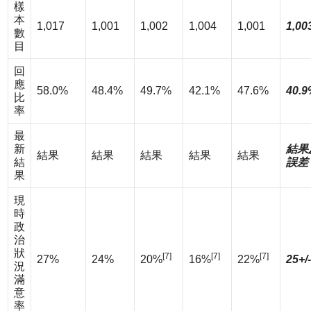
樣
本
1,017
1,001
1,002
1,004
1,001
1,00
數
目
回
應
58.0%
48.4%
49.7%
42.1%
47.6%
40.9
比
率
最
新
結果
結果
結果
結果
結果
結果
結
誤差
果
現
時
政
治
狀
[7]
[7]
[7]
27%
24%
20%
16%
22%
25+/
況
滿
意
率