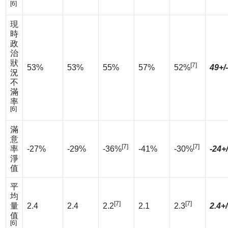
[6]
現
時
政
治
狀
[7]
53%
53%
55%
57%
52%
49+/
況
不
滿
率
[6]
滿
意
[7]
[7]
率
-27%
-29%
-36%
-41%
-30%
-24+
淨
值
平
均
[7]
[7]
量
2.4
2.4
2.2
2.1
2.3
2.4+/
值
[6]