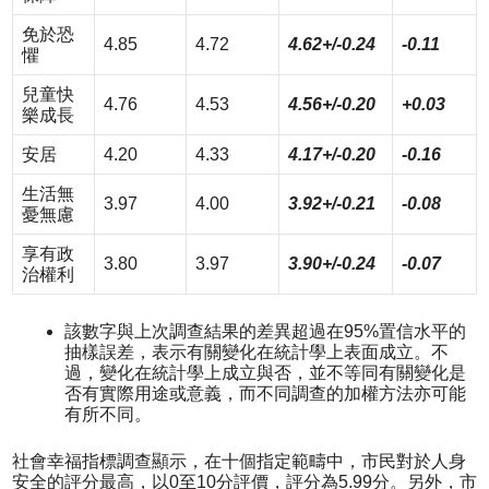
免於恐
4.85
4.72
4.62+/-0.24
-0.11
懼
兒童快
4.76
4.53
4.56+/-0.20
+0.03
樂成長
安居
4.20
4.33
4.17+/-0.20
-0.16
生活無
3.97
4.00
3.92+/-0.21
-0.08
憂無慮
享有政
3.80
3.97
3.90+/-0.24
-0.07
治權利
該數字與上次調查結果的差異超過在95%置信水平的
抽樣誤差，表示有關變化在統計學上表面成立。不
過，變化在統計學上成立與否，並不等同有關變化是
否有實際用途或意義，而不同調查的加權方法亦可能
有所不同。
社會幸福指標調查顯示，在十個指定範疇中，市民對於人身
安全的評分最高，以0至10分評價，評分為5.99分。另外，市