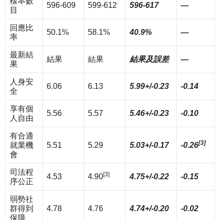
樣本數
596-609
599-612
596-617
—
目
回應比
50.1%
58.1%
40.9%
—
率
最新結
結果
結果
結果及誤差
—
果
人身安
6.06
6.13
5.99+/-0.23
-0.14
全
享有個
5.56
5.57
5.46+/-0.23
-0.10
人自由
有合適
[3]
就業機
5.51
5.29
5.03+/-0.17
-0.26
會
司法程
[3]
4.53
4.90
4.75+/-0.22
-0.15
序公正
弱勢社
群得到
4.78
4.76
4.74+/-0.20
-0.02
保障