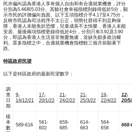
民亦偏向認為香港人享有個人自由和有合適就業機會，評分
分別為5.46和5.03分。其餘社會幸福指標則錄得低於5分，顯
示市民的評價偏向負面。以下五項指標介乎4.17至4.75分，
反映市民認為司法程序不太公正，弱勢社群得不到足夠保
障，香港人未能免於恐懼，兒童成長不太快樂，香港人未能
安居。最後兩項指標更錄得低於4分，分別只有3.92及3.90
分，即認為香港人生活並非無憂無慮，並缺失頗多政治權
利。眾多指標之中，合適就業機會指標較三個月前顯著下
跌。
特區政府民望
以下是特區政府的最新民望數字：
調
查
9-
17-
21-
21-
19-
12-
日
14/12/21
20/1/22
24/2/22
25/3/22
22/4/22
20/5
期
樣
本
561-
659-
614-
564-
589-616
668-
數
602
685
663
658