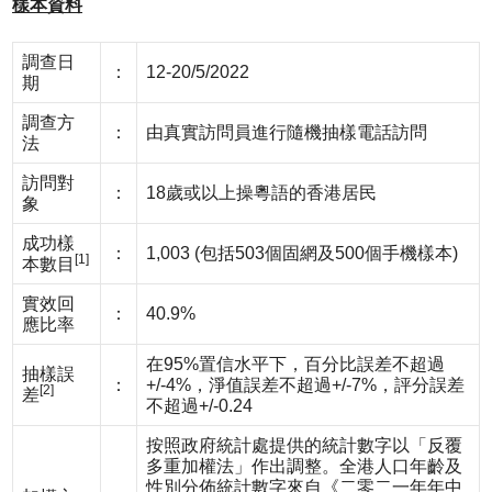
樣本資料
調查日
：
12-20/5/2022
期
調查方
：
由真實訪問員進行隨機抽樣電話訪問
法
訪問對
：
18歲或以上操粵語的香港居民
象
成功樣
：
1,003 (包括503個固網及500個手機樣本)
[1]
本數目
實效回
：
40.9%
應比率
在95%置信水平下，百分比誤差不超過
抽樣誤
：
+/-4%，淨值誤差不超過+/-7%，評分誤差
[2]
差
不超過+/-0.24
按照政府統計處提供的統計數字以「反覆
多重加權法」作出調整。全港人口年齡及
性別分佈統計數字來自《二零二一年年中