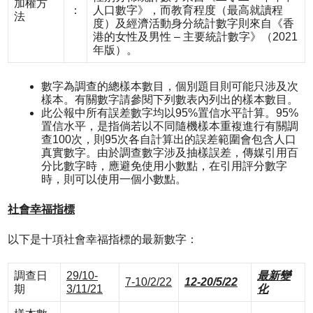
加權方
：
人口數字》，而教育程度（最高就讀程
法
度）及經濟活動身分統計數字則來自《香
港的女性及男性 – 主要統計數字》（2021
年版）。
數字為調查的總樣本數目，個別題目則可能只涉及次
樣本。有關數字請參閱下列數表內列出的樣本數目。
此公報中所有誤差數字均以95%置信水平計算。95%
置信水平，是指倘若以不同隨機樣本重複進行有關調
查100次，則95次各自計算出的誤差範圍會包含人口
真實數字。由於調查數字涉及抽樣誤差，傳媒引用百
分比數字時，應避免使用小數點，在引用評分數字
時，則可以使用一個小數點。
社會幸福指標
以下是十項社會幸福指標的最新數字：
調查日
29/10-
最新變
7-10/2/22
12-20/5/22
期
3/11/21
化