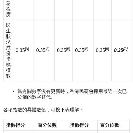
意
程
度
民
生
狀
況
成
[8]
[8]
[8]
[8]
[8]
[8]
0.35
0.35
0.35
0.35
0.35
0.35
份
指
標
權
數
當有關數字沒有更新時，香港民研會採用最近一次已
公佈的數字替代。
各項指數的具體數值，可按下表理解：
指數得分
百分位數
指數得分
百分位數