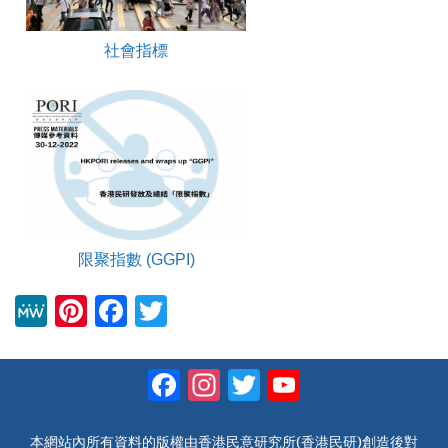
社會指標
限聚指數 (GGPI)
M
Pi
F
T
e
nt
a
wi
W
er
c
tt
Facebook
Instagram
Twitter
YouTube
e
e
e
er
Channel
st
b
本網站內所有資料的版權由香港民意研究所(香港民研)創造後對