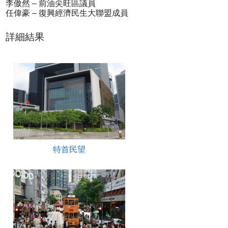
李傲然 – 前油尖旺區議員
任偉豪 – 復興經濟民生大聯盟成員
詳細結果
特首民望