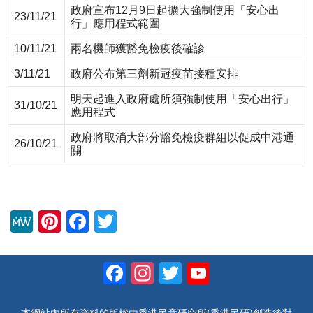
政府宣布12月9日起擴大強制使用「安心出
23/11/21
行」應用程式範圍
10/11/21
兩名機師獲豁免檢疫後確診
3/11/21
政府公布第三劑新冠疫苗接種安排
明天起進入政府處所須強制使用「安心出行」
31/10/21
應用程式
政府將取消大部分豁免檢疫群組以促成中港通
26/10/21
關
M
Pi
F
T
e
nt
a
wi
W
er
c
tt
Facebook
Instagram
Twitter
YouTube
e
e
e
er
Channel
st
b
本網站內所有資料的版權由香港民意研究所(香港民研)創造後對