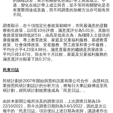
的抽樣誤差，表示有關變化在統計學上表面成立。不
過，變化在統計學上成立與否，並不等同有關變化是否
有實際用途或意義，而不同調查的加權方法亦可能有所
不同。
調查顯示，在十項指定社會政策範疇中，市民最滿意的是醫
療衛生政策，以0至10分評價，滿意度評分為5.01分。其餘社
會政策皆錄得低於5分，由高至低依次為：為殘障人士提供的
康復服務、專上教育政策、家庭及兒童福利服務、基礎教育
政策、社會保障政策、安老服務、勞工政策和青少年服務，
平均分介乎4.23至4.88分。滿意度最差的繼續是房屋政策，
平均只得3.67分。與去年十月比較，家庭及兒童福利服務的
滿意度評分顯著下跌0.37分。
民意日誌
民研計劃於2007年開始與慧科訊業有限公司合作，由慧科訊
業按照民研計劃設計的分析方法，將每日大事記錄傳送至民
研計劃，經民研計劃核實後成為「民意日誌」。
由於本新聞公報所涉及的調查項目，上次調查日期為18-
22/10/2021，而今次調查日期則為3-6/1/2022，因此是次公
報中的「民意日誌」項目便以上述日期為依歸，讓讀者作出