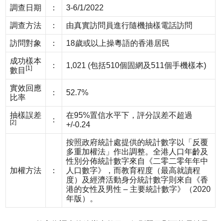
調查日期
：
3-6/1/2022
調查方法
：
由真實訪問員進行隨機抽樣電話訪問
訪問對象
：
18歲或以上操粵語的香港居民
成功樣本
：
1,021 (包括510個固網及511個手機樣本)
[1]
數目
實效回應
：
52.7%
比率
抽樣誤差
在95%置信水平下，評分誤差不超過
：
[2]
+/-0.24
按照政府統計處提供的統計數字以「反覆
多重加權法」作出調整。全港人口年齡及
性別分佈統計數字來自《二零二零年年中
加權方法
：
人口數字》，而教育程度（最高就讀程
度）及經濟活動身分統計數字則來自《香
港的女性及男性 – 主要統計數字》（2020
年版）。