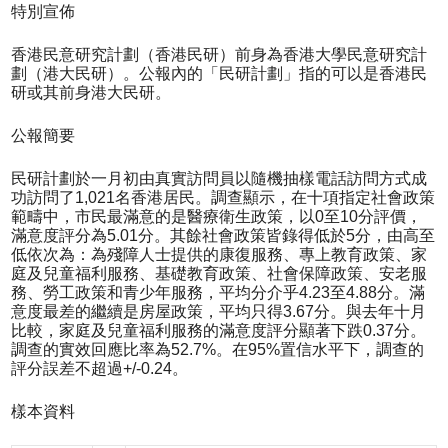
特別宣佈
香港民意研究計劃（香港民研）前身為香港大學民意研究計
劃（港大民研）。公報內的「民研計劃」指的可以是香港民
研或其前身港大民研。
公報簡要
民研計劃於一月初由真實訪問員以隨機抽樣電話訪問方式成
功訪問了1,021名香港居民。調查顯示，在十項指定社會政策
範疇中，市民最滿意的是醫療衛生政策，以0至10分評價，
滿意度評分為5.01分。其餘社會政策皆錄得低於5分，由高至
低依次為：為殘障人士提供的康復服務、專上教育政策、家
庭及兒童福利服務、基礎教育政策、社會保障政策、安老服
務、勞工政策和青少年服務，平均分介乎4.23至4.88分。滿
意度最差的繼續是房屋政策，平均只得3.67分。與去年十月
比較，家庭及兒童福利服務的滿意度評分顯著下跌0.37分。
調查的實效回應比率為52.7%。在95%置信水平下，調查的
評分誤差不超過+/-0.24。
樣本資料