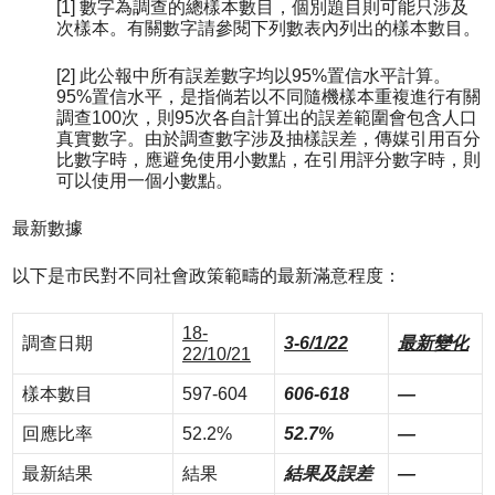
[1] 數字為調查的總樣本數目，個別題目則可能只涉及
次樣本。有關數字請參閱下列數表內列出的樣本數目。
[2] 此公報中所有誤差數字均以95%置信水平計算。
95%置信水平，是指倘若以不同隨機樣本重複進行有關
調查100次，則95次各自計算出的誤差範圍會包含人口
真實數字。由於調查數字涉及抽樣誤差，傳媒引用百分
比數字時，應避免使用小數點，在引用評分數字時，則
可以使用一個小數點。
最新數據
以下是市民對不同社會政策範疇的最新滿意程度：
18-
調查日期
3-6/1/22
最新變化
22/10/21
樣本數目
597-604
606-618
—
回應比率
52.2%
52.7%
—
最新結果
結果
結果及誤差
—