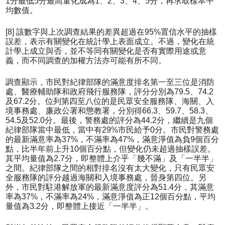
1分最低5分最高量化成為1、2、3、4、5分，再求取樣本平
均數值。
[8] 該數字與上次調查結果的差異超過在95%置信水平的抽樣
誤差，表示有關變化在統計學上表面成立。不過，變化在統
計學上成立與否，並不等同有關變化是否有實際用途或意
義，而不同調查的加權方法亦可能有所不同。
調查顯示，市民對紀律部隊的滿意度排名第一至三位是消防
處、醫療輔助隊和政府飛行服務隊，評分分別為79.5、74.2
及67.2分。位列第四至八位的是民眾安全服務隊、海關、入
境事務處、廉政公署和懲教署，分別得66.3、59.7、58.3、
54.5及52.0分。最後，警務處的評分為44.2分，繼續是九個
紀律部隊當中最低，當中有29%市民給予0分。市民對警務處
的最新滿意率為37%，不滿率為47%，滿意淨值為負9個百分
點，比半年前上升10個百分點，但變化仍未超過抽樣誤差。
其平均量值為2.7分，即整體上介乎「幾不滿」及「一半半」
之間。紀律部隊之間的相對排名沒有太大變化，只有民眾安
全服務隊的評分越過海關和入境事務處，晉身第四位。另
外，市民對駐港解放軍的最新滿意度評分為51.4分，其滿意
率為37%，不滿率為24%，滿意淨值為正12個百分點，平均
量值為3.2分，即整體上接近「一半半」。