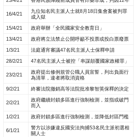
23/4/21
香港民族陣綫前成員管有炸藥罪成，判囚12年
九位知名民主派人士就8月18日集會案被判罪
16/4/21
成入獄
15/4/21
政府舉辦「全民國家安全教育日」
13/4/21
政府將立法禁止公開呼籲不投票或投白票廢票
1/3/21
法庭通宵審議47名民主派人士保釋申請
28/2/21
47名民主派人士被控「串謀顛覆國家政權罪」
政府提出修例規管公職人員宣誓，列出負面行
23/2/21
為清單，違者將取消資格
9/2/21
終審法院撤銷高等法院批准黎智英保釋的決定
政府繼續封鎖多區進行強制檢測，並指或破門
2/2/21
而入
1/2/21
政府封鎖多區進行強制檢測，並降低封區門檻
警方以涉嫌違反國安法拘捕53名民主派初選相
6/1/21
關人士