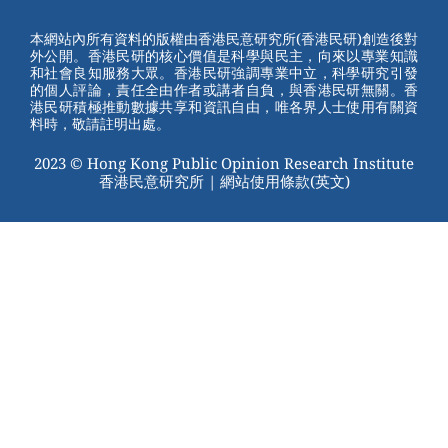
e
e
e
er
Channel
st
b
本網站內所有資料的版權由香港民意研究所(香港民研)創造後對
外公開。香港民研的核心價值是科學與民主，向來以專業知識
o
和社會良知服務大眾。香港民研強調專業中立，科學研究引發
的個人評論，責任全由作者或講者自負，與香港民研無關。香
o
港民研積極推動數據共享和資訊自由，唯各界人士使用有關資
料時，敬請註明出處。
k
2023 © Hong Kong Public Opinion Research Institute
香港民意研究所 |
網站使用條款(英文)