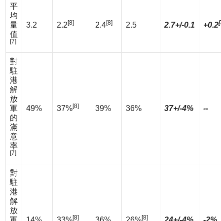
平
均
[8]
[8]
[
量
3.2
2.2
2.4
2.5
2.7+/-0.1
+0.2
值
[7]
對
駐
港
解
放
[8]
軍
49%
37%
39%
36%
37+/-4%
--
的
滿
意
率
[7]
對
駐
港
解
放
[8]
[8]
軍
14%
33%
36%
26%
24+/-4%
-2%