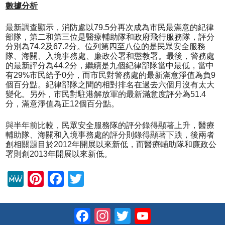
數據分析
最新調查顯示，消防處以79.5分再次成為市民最滿意的紀律
部隊，第二和第三位是醫療輔助隊和政府飛行服務隊，評分
分別為74.2及67.2分。位列第四至八位的是民眾安全服務
隊、海關、入境事務處、廉政公署和懲教署。最後，警務處
的最新評分為44.2分，繼續是九個紀律部隊當中最低，當中
有29%市民給予0分，而市民對警務處的最新滿意淨值為負9
個百分點。紀律部隊之間的相對排名在過去六個月沒有太大
變化。另外，市民對駐港解放軍的最新滿意度評分為51.4
分，滿意淨值為正12個百分點。
與半年前比較，民眾安全服務隊的評分錄得顯著上升，醫療
輔助隊、海關和入境事務處的評分則錄得顯著下跌，後兩者
創相關題目於2012年開展以來新低，而醫療輔助隊和廉政公
署則創2013年開展以來新低。
M
Pi
F
T
e
nt
a
wi
W
er
c
tt
Facebook
Instagram
Twitter
YouTube