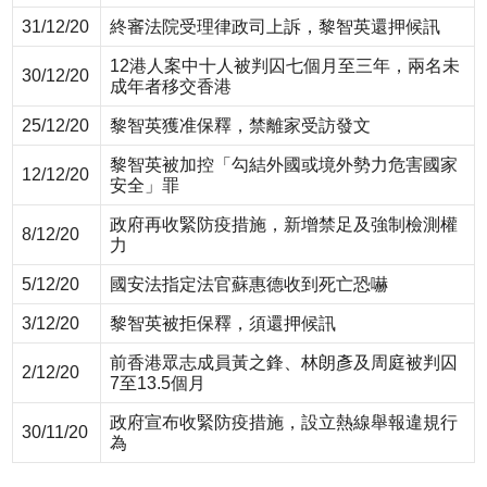
31/12/20
終審法院受理律政司上訴，黎智英還押候訊
12港人案中十人被判囚七個月至三年，兩名未
30/12/20
成年者移交香港
25/12/20
黎智英獲准保釋，禁離家受訪發文
黎智英被加控「勾結外國或境外勢力危害國家
12/12/20
安全」罪
政府再收緊防疫措施，新增禁足及強制檢測權
8/12/20
力
5/12/20
國安法指定法官蘇惠德收到死亡恐嚇
3/12/20
黎智英被拒保釋，須還押候訊
前香港眾志成員黃之鋒、林朗彥及周庭被判囚
2/12/20
7至13.5個月
政府宣布收緊防疫措施，設立熱線舉報違規行
30/11/20
為