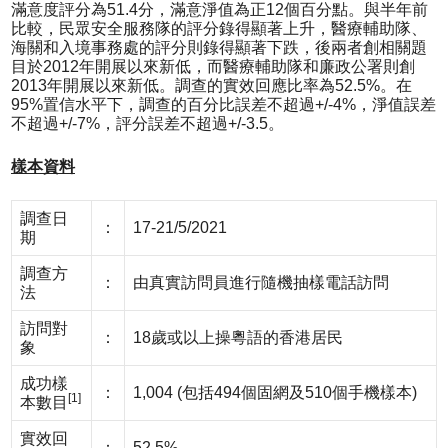
滿意度評分為51.4分，滿意淨值為正12個百分點。與半年前
比較，民眾安全服務隊的評分錄得顯著上升，醫療輔助隊、
海關和入境事務處的評分則錄得顯著下跌，後兩者創相關題
目於2012年開展以來新低，而醫療輔助隊和廉政公署則創
2013年開展以來新低。調查的實效回應比率為52.5%。在
95%置信水平下，調查的百分比誤差不超過+/-4%，淨值誤差
不超過+/-7%，評分誤差不超過+/-3.5。
樣本資料
調查日
：
17-21/5/2021
期
調查方
：
由真實訪問員進行隨機抽樣電話訪問
法
訪問對
：
18歲或以上操粵語的香港居民
象
成功樣
：
1,004 (包括494個固網及510個手機樣本)
[1]
本數目
實效回
：
52.5%