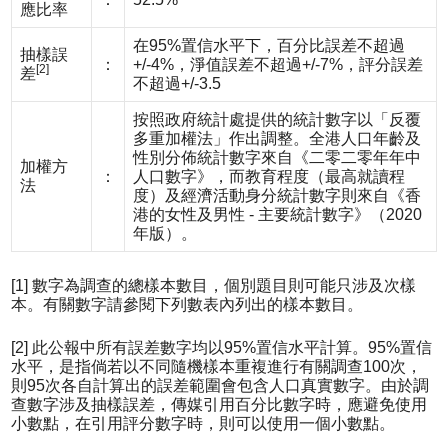
應比率
在95%置信水平下，百分比誤差不超過
抽樣誤
：
+/-4%，淨值誤差不超過+/-7%，評分誤差
[2]
差
不超過+/-3.5
按照政府統計處提供的統計數字以「反覆
多重加權法」作出調整。全港人口年齡及
性別分佈統計數字來自《二零二零年年中
加權方
：
人口數字》，而教育程度（最高就讀程
法
度）及經濟活動身分統計數字則來自《香
港的女性及男性 - 主要統計數字》（2020
年版）。
[1] 數字為調查的總樣本數目，個別題目則可能只涉及次樣
本。有關數字請參閱下列數表內列出的樣本數目。
[2] 此公報中所有誤差數字均以95%置信水平計算。95%置信
水平，是指倘若以不同隨機樣本重複進行有關調查100次，
則95次各自計算出的誤差範圍會包含人口真實數字。由於調
查數字涉及抽樣誤差，傳媒引用百分比數字時，應避免使用
小數點，在引用評分數字時，則可以使用一個小數點。