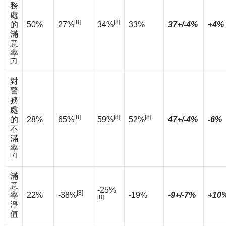
務
處
[8]
[8]
的
50%
27%
34%
33%
37+/-4%
+4%
滿
意
率
[7]
對
警
務
處
[8]
[8]
[8]
的
28%
65%
59%
52%
47+/-4%
-6%
不
滿
率
[7]
滿
意
-25%
[8]
率
22%
-38%
-19%
-9+/-7%
+10
[8]
淨
值