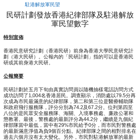
駐港解放軍民望
民研計劃發放香港紀律部隊及駐港解放
軍民望數字
特別宣佈
香港民意研究計劃（香港民研）前身為香港大學民意研究計
劃（港大民研）。公報內的「民研計劃」指的可以是香港民
研或其前身港大民研。
公報簡要
民研計劃於五月下旬由真實訪問員以隨機抽樣電話訪問方式
成功訪問了1,004名香港居民。調查顯示，消防處以79.5分再
次成為市民最滿意的紀律部隊，第二和第三位是醫療輔助隊
和政府飛行服務隊，評分分別為74.2及67.2分。位列第四至
八位的是民眾安全服務隊、海關、入境事務處、廉政公署和
懲教署。最後，警務處的最新評分為44.2分，繼續是九個紀
律部隊當中最低，當中有29%市民給予0分，而市民對警務處
的最新滿意淨值為負9個百分點。紀律部隊之間的相對排名在
過去六個月沒有太大變化。另外，市民對駐港解放軍的最新