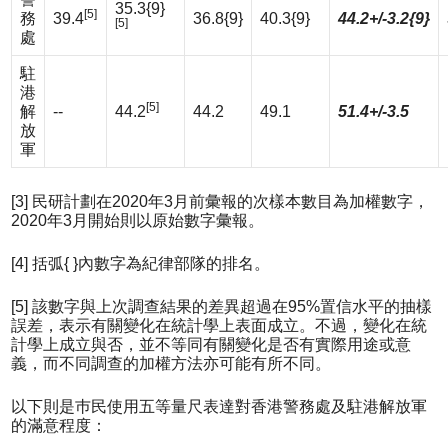
35.3{9}
[5]
務
39.4
36.8{9}
40.3{9}
44.2+/-3.2{9}
[5]
處
駐
港
[5]
解
--
44.2
44.2
49.1
51.4+/-3.5
放
軍
[3] 民研計劃在2020年3月前彙報的次樣本數目為加權數字，
2020年3月開始則以原始數字彙報。
[4] 括弧{ }內數字為紀律部隊的排名。
[5] 該數字與上次調查結果的差異超過在95%置信水平的抽樣
誤差，表示有關變化在統計學上表面成立。不過，變化在統
計學上成立與否，並不等同有關變化是否有實際用途或意
義，而不同調查的加權方法亦可能有所不同。
以下則是巿民使用五等量尺表達對香港警務處及駐港解放軍
的滿意程度：