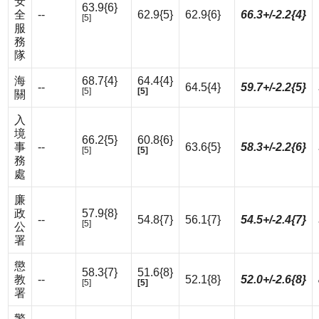
安
63.9{6}
全
--
62.9{5}
62.9{6}
66.3+/-2.2{4}
[5]
服
務
隊
海
68.7{4}
64.4{4}
--
64.5{4}
59.7+/-2.2{5}
[5]
[5]
關
入
境
66.2{5}
60.8{6}
事
--
63.6{5}
58.3+/-2.2{6}
[5]
[5]
務
處
廉
政
57.9{8}
--
54.8{7}
56.1{7}
54.5+/-2.4{7}
[5]
公
署
懲
58.3{7}
51.6{8}
教
--
52.1{8}
52.0+/-2.6{8}
[5]
[5]
署
警