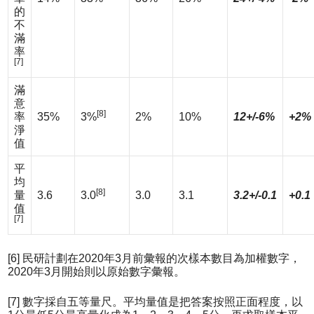
的
不
滿
率
[7]
滿
意
[8]
率
35%
3%
2%
10%
12+/-6%
+2%
淨
值
平
均
[8]
量
3.6
3.0
3.0
3.1
3.2+/-0.1
+0.1
值
[7]
[6] 民研計劃在2020年3月前彙報的次樣本數目為加權數字，
2020年3月開始則以原始數字彙報。
[7] 數字採自五等量尺。平均量值是把答案按照正面程度，以