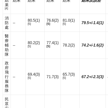
結
結果
結果
結果
結果
結果及誤差
果
[4]
消
80.5{1}
76.6{2}
81.0{1}
防
--
79.5+/-1.4{1}
[5]
[5]
[5]
處
醫
療
80.2{2}
77.4{1}
輔
--
78.2{2}
74.2+/-1.6{2}
[5]
[5]
助
隊
政
府
飛
69.4{3}
65.7{3}
行
--
71.7{3}
67.2+/-2.3{3}
[5]
[5]
服
務
隊
民
眾