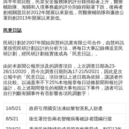
與半年前比較，民眾安全服務隊的評分錄得顯著上升，醫療
輔助隊、海關和入境事務處的評分則錄得顯著下跌，後兩者
創相關題目於2012年開展以來新低，而醫療輔助隊和廉政公
署則創2013年開展以來新低。
民意日誌
民研計劃於2007年開始與慧科訊業有限公司合作，由慧科訊
業按照民研計劃設計的分析方法，將每日大事記錄傳送至民
研計劃，經民研計劃核實後成為「民意日誌」。
由於本新聞公報所涉及的調查項目，上次調查日期為23-
26/11/2020，而今次調查日期則為17-21/5/2021，因此是次
公報中的「民意日誌」項目便以上述日期為依歸，讓讀者作
出比較。以涵蓋率不下25%本地報章每日頭條新聞和報社評
論計，在上述期間發生的相關大事包括以下事件，讀者可以
自行判斷有關事件有否影響各項民調數字：
14/5/21
政府引用國安法凍結黎智英私人財產
8/5/21
衞生署控告兩名變種病毒確診者隱瞞行蹤