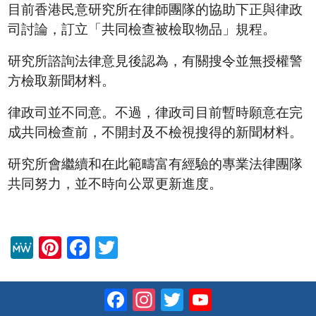
目前香港民意研究所在律師團隊的協助下正與律政
司討論，訂立「共同檢查被檢取物品」規程。
研究所諮詢法律意見後認為，有關搜令並無授權警
方檢取新聞材料。
律政司並不同意。不過，律政司目前暫時願意在完
成共同檢查前，不開封及不檢視搜得的新聞材料。
研究所會繼續和在此範疇富有經驗的專業法律團隊
共同努力，並不時向公眾更新進度。
M
Pi
F
T
e
nt
a
wi
W
er
c
tt
Facebook
Instagram
Twitter
YouTube
e
e
e
er