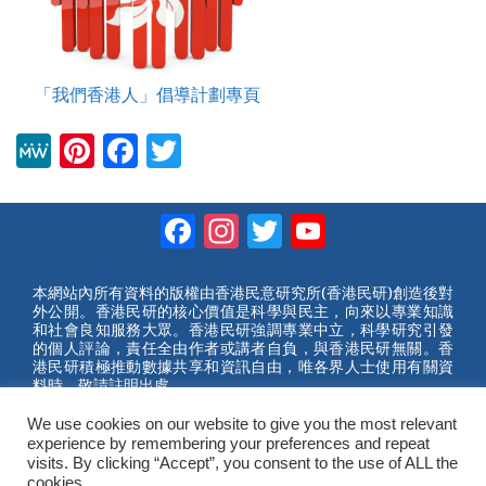
「我們香港人」倡導計劃專頁
M
Pi
F
T
e
nt
a
wi
W
er
c
tt
Facebook
Instagram
Twitter
YouTube
e
e
e
er
Channel
st
b
本網站內所有資料的版權由香港民意研究所(香港民研)創造後對
外公開。香港民研的核心價值是科學與民主，向來以專業知識
o
和社會良知服務大眾。香港民研強調專業中立，科學研究引發
的個人評論，責任全由作者或講者自負，與香港民研無關。香
o
港民研積極推動數據共享和資訊自由，唯各界人士使用有關資
料時，敬請註明出處。
k
We use cookies on our website to give you the most relevant
2023 © Hong Kong Public Opinion Research Institute
experience by remembering your preferences and repeat
香港民意研究所 |
網站使用條款(英文)
visits. By clicking “Accept”, you consent to the use of ALL the
cookies.