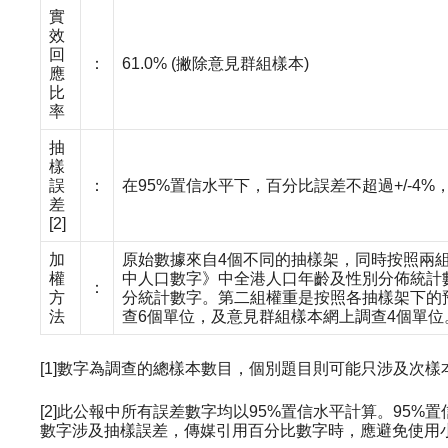
實
效
回
：
61.0% (撇除意見群組樣本)
應
比
率
抽
樣
誤
：
在95%置信水平下，百分比誤差不超過+/-4%，淨
差
[2]
加
原始數據來自4個不同的抽樣架，同時按照兩組
權
中人口數字》中全港人口年齡及性別分佈統計數字
：
方
分統計數字。第二組權重是按照各抽樣架下的
法
查6個單位，及意見群組樣本網上調查4個單位
[1]數字為調查的總樣本數目，個別題目則可能只涉及次
[2]此公報中所有誤差數字均以95%置信水平計算。95
數字涉及抽樣誤差，傳媒引用百分比數字時，應避免使用