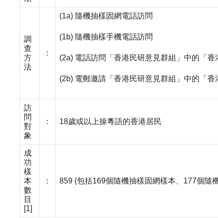
(1a)
隨機抽樣固網電話訪問
(1b)
隨機抽樣手機電話訪問
調
查
：
方
(2a)
電話訪問「香港民研意見群組」中的「香
法
(2b)
電郵邀請「香港民研意見群組」中的「香
訪
問
：
18歲或以上操粵語的香港居民
對
象
成
功
樣
本
：
859 (包括169個隨機抽樣固網樣本、177
數
目
[1]