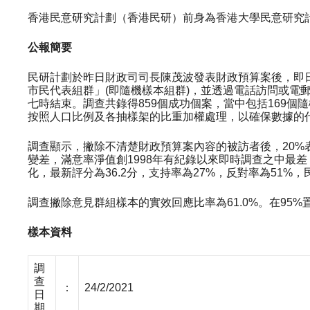
香港民意研究計劃（香港民研）前身為香港大學民意研究
公報簡要
民研計劃於昨日財政司司長陳茂波發表財政預算案後，即
市民代表組群」(即隨機樣本組群)，並透過電話訪問或
七時結束。調查共錄得859個成功個案，當中包括169個
按照人口比例及各抽樣架的比重加權處理，以確保數據的
調查顯示，撇除不清楚財政預算案內容的被訪者後，20%表
變差，滿意率淨值創1998年有紀錄以來即時調查之中最
化，最新評分為36.2分，支持率為27%，反對率為51
調查撇除意見群組樣本的實效回應比率為61.0%。在95%置
樣本資料
調
查
：
24/2/2021
日
期