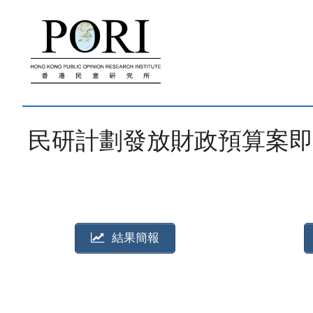
跳
至
內
容
民研計劃發放財政預算案即時調查
結果簡報