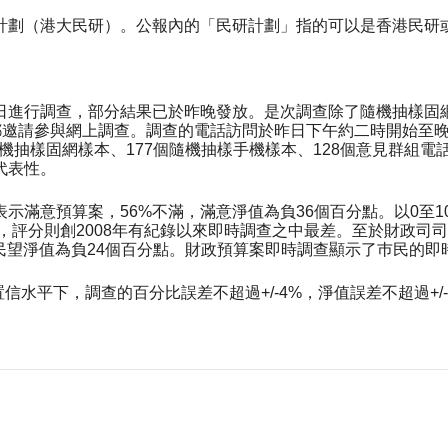
計劃（港大民研）。公報內的「民研計劃」指的可以是香港民研
日進行調查，部分結果已於昨晚發放。是次調查除了隨機抽樣固
電郵邀請參與網上調查。調查的電話訪問於昨日下午約二時開始至
隨機抽樣固網樣本、177個隨機抽樣手機樣本、128個意見群組
代表性。
示滿意預算案，56%不滿，滿意淨值為負36個百分點。以0至10
差，評分則創2008年有紀錄以來即時調查之中最差。至於財政
%，民望淨值為負24個百分點。財政預算案即時調查顯示了巿民的
信水平下，調查的百分比誤差不超過+/-4%，淨值誤差不超過+/-6