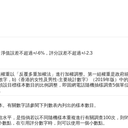
值誤差不超過+/-6%，評分誤差不超過+/-2.3
權重以「反覆多重加權法」進行加權調整。第一組權重是政府統
，b)《香港的女性及男性-主要統計數字》（2019年版）中的
預設目標樣本數目的比例調整，即固網電話隨機抽樣調查5個單
。
樣本。有關數字請參閱下列數表內列出的樣本數目。
%置信水平，是指倘若以不同隨機樣本重複進行有關調查100次，
小數點，在引用評分數字時，則可以使用一個小數點。