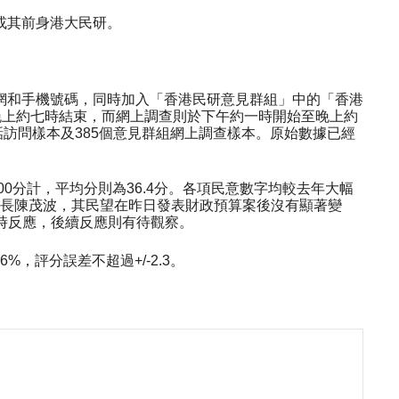
或其前身港大民研。
網和手機號碼，同時加入「香港民研意見群組」中的「香港
晚上約七時結束，而網上調查則於下午約一時開始至晚上約
電話訪問樣本及385個意見群組網上調查樣本。原始數據已經
0分計，平均分則為36.4分。各項民意數字均較去年大幅
司司長陳茂波，其民望在昨日發表財政預算案後沒有顯著變
即時反應，後續反應則有待觀察。
%，評分誤差不超過+/-2.3。