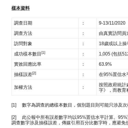
樣本資料
調查日期
：
9-13/11/2020
調查方法
：
由真實訪問員
訪問對象
：
18歲或以上
[1]
成功樣本數目
：
1,005 (包
實效回應比率
：
63.9%
[2]
抽樣誤差
：
在95%置信水
按照政府統計
加權方法
：
字》，而教育
[1] 數字為調查的總樣本數目，個別題目則可能只涉及
[2] 此公報中所有誤差數字均以95%置信水平計算。9
調查數字涉及抽樣誤差，傳媒引用百分比數字時，應避免