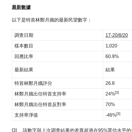
最新數據
以下是特首林鄭月娥的最新民望數字：
調查日期
17-20/8/20
樣本數目
1,020
回應比率
60.9%
最新結果
結果
特首林鄭月娥評分
26.8
[3]
林鄭月娥出任特首支持率
24%
林鄭月娥出任特首反對率
70%
[3]
支持率淨值
-46%
[3] 該數字與上次調查結果的差異超過在95%置信水