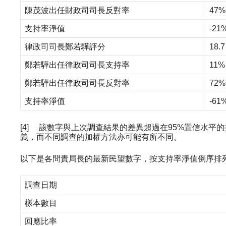
陳茂波出任財政司司長反對率
47%
支持率淨值
-21
律政司司長鄭若驊評分
18.7
鄭若驊出任律政司司長支持率
11%
鄭若驊出任律政司司長反對率
72%
支持率淨值
-61
[4] 該數字與上次調查結果的差異超過在95%置信水
義，而不同調查的加權方法亦可能有所不同。
以下是各問責局長的最新民望數字，按支持率淨值倒序排
調查日期
樣本數目
回應比率