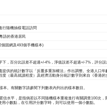
進行隨機抽樣電話訪問
操粵語的香港居民
括512個固網及493個手機樣本)
平下，百分比誤差不超過+/-4%，淨值誤差不超過+/-7%，評分誤差不
處提供的統計數字以「反覆多重加權法」作出調整。全港人口年
程度（最高就讀程度）及經濟活動身分統計數字則來自《香港的女性
次樣本。有關數字請參閱下列數表內列出的樣本數目。
5%置信水平，是指倘若以不同隨機樣本重複進行有關調查100次
使用小數點，在引用評分數字時，則可以使用一個小數點。