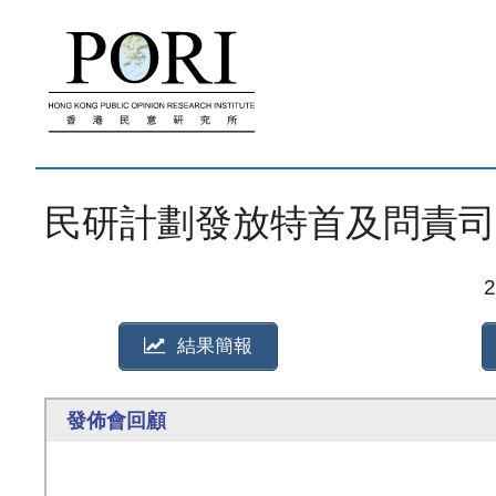
跳
至
內
容
民研計劃發放特首及問責司局長民
結果簡報
發佈會回顧