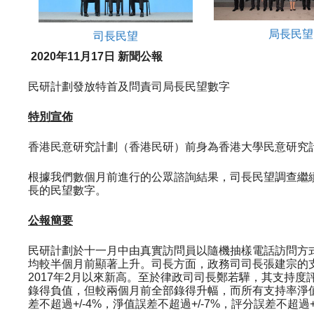
局長民望
司長民望
20
20
年
11
月
17
日
新聞公報
民研計劃發放特首及問責司局長民望數字
特別宣佈
香港民意研究計劃（香港民研）前身為香港大學民意研究
根據我們數個月前進行的公眾諮詢結果，司長民望調查繼
長的民望數字。
公報簡要
民研計劃於十一月中由真實訪問員以隨機抽樣電話訪問方式成
均較半個月前顯著上升。司長方面，政務司司長張建宗的支持
2017年2月以來新高。至於律政司司長鄭若驊，其支持度
錄得負值，但較兩個月前全部錄得升幅，而所有支持率淨值
差不超過+/-4%，淨值誤差不超過+/-7%，評分誤差不超過+/