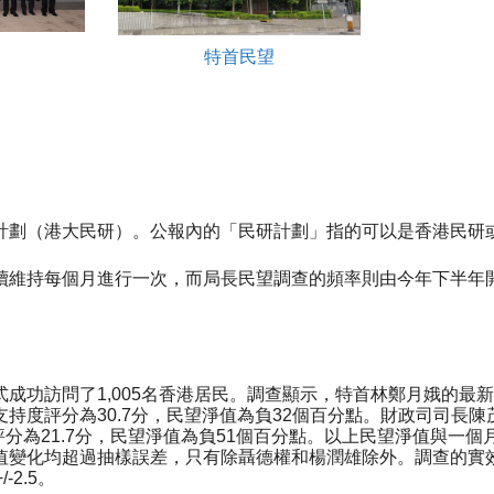
特首民望
計劃（港大民研）。公報內的「民研計劃」指的可以是香港民研
續維持每個月進行一次，而局長民望調查的頻率則由今年下半年
功訪問了1,005名香港居民。調查顯示，特首林鄭月娥的最新評
度評分為30.7分，民望淨值為負32個百分點。財政司司長陳茂
評分為21.7分，民望淨值為負51個百分點。以上民望淨值與
變化均超過抽樣誤差，只有除聶德權和楊潤雄除外。調查的實效回
-2.5。