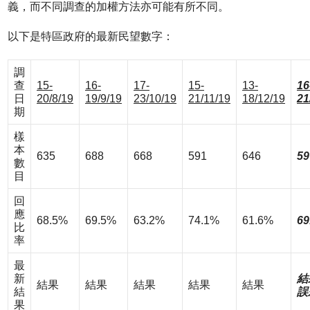
義，而不同調查的加權方法亦可能有所不同。
以下是特區政府的最新民望數字：
調
查
15-
16-
17-
15-
13-
16
日
20/8/19
19/9/19
23/10/19
21/11/19
18/12/19
21
期
樣
本
635
688
668
591
646
59
數
目
回
應
68.5%
69.5%
63.2%
74.1%
61.6%
69
比
率
最
新
結
結果
結果
結果
結果
結果
結
誤
果