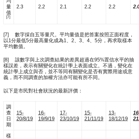
均
量
2.3
2.2
2.1
2.2
2.2
2.
值
[7]
[7] 數字採自五等量尺。平均量值是把答案按照正面程度，
以1分最低5分最高量化成為1、2、3、4、5分，再求取樣本
平均數值。
[8] 該數字與上次調查結果的差異超過在95%置信水平的抽
樣誤差，表示有關變化在統計學上表面成立。不過，變化在
統計學上成立與否，並不等同有關變化是否有實際用途或意
義，而不同調查的加權方法亦可能有所不同。
以下是市民對社會狀況的最新評價：
調
查
15-
16-
17-
15-
13-
16
日
20/8/19
19/9/19
23/10/19
21/11/19
18/12/19
21
期
樣