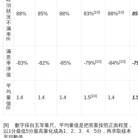
治
狀
[10]
[10]
88%
85%
88%
83%
88%
85
況
不
滿
率
[9]
滿
意
[10]
[10]
率
-83%
-82%
-85%
-79%
-84%
-7
淨
值
平
均
[10]
量
1.4
1.4
1.4
1.5
1.4
1.
值
[9]
[9] 數字採自五等量尺。平均量值是把答案按照正面程度，
以1分最低5分最高量化成為1、2、3、4、5分，再求取樣本
平均數值。