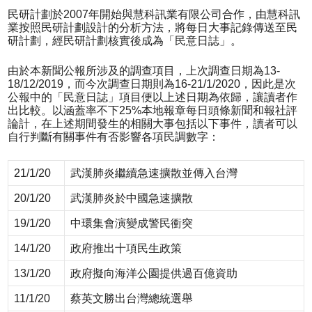
民研計劃於2007年開始與慧科訊業有限公司合作，由慧科訊
業按照民研計劃設計的分析方法，將每日大事記錄傳送至民
研計劃，經民研計劃核實後成為「民意日誌」。
由於本新聞公報所涉及的調查項目，上次調查日期為13-
18/12/2019，而今次調查日期則為16-21/1/2020，因此是次
公報中的「民意日誌」項目便以上述日期為依歸，讓讀者作
出比較。以涵蓋率不下25%本地報章每日頭條新聞和報社評
論計，在上述期間發生的相關大事包括以下事件，讀者可以
自行判斷有關事件有否影響各項民調數字：
21/1/20
武漢肺炎繼續急速擴散並傳入台灣
20/1/20
武漢肺炎於中國急速擴散
19/1/20
中環集會演變成警民衝突
14/1/20
政府推出十項民生政策
13/1/20
政府擬向海洋公園提供過百億資助
11/1/20
蔡英文勝出台灣總統選舉