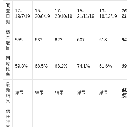
調
查
17-
15-
17-
15-
13-
16
日
19/7/19
20/8/19
23/10/19
21/11/19
18/12/19
21
期
樣
本
555
632
623
607
618
64
數
目
回
應
59.8%
68.5%
63.2%
74.1%
61.6%
69
比
率
最
新
結
結果
結果
結果
結果
結果
結
誤
果
信
任
特