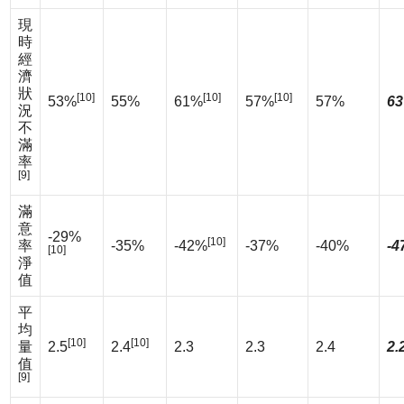
現
時
經
濟
狀
[10]
[10]
[10]
53%
55%
61%
57%
57%
63
況
不
滿
率
[9]
滿
意
-29%
[10]
率
-35%
-42%
-37%
-40%
-4
[10]
淨
值
平
均
[10]
[10]
量
2.5
2.4
2.3
2.3
2.4
2.
值
[9]