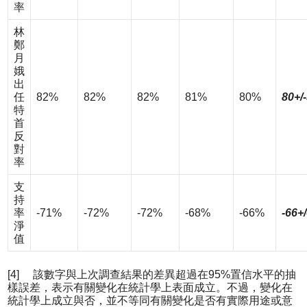
率
林
鄭
月
娥
出
任
82%
82%
82%
81%
80%
80+/
特
首
反
對
率
支
持
率
-71%
-72%
-72%
-68%
-66%
-66+
淨
值
[4] 該數字與上次調查結果的差異超過在95%置信水平的抽
樣誤差，表示有關變化在統計學上表面成立。不過，變化在
統計學上成立與否，並不等同有關變化是否有實際用途或意