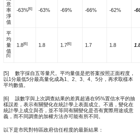
意
[6]
率
-63%
-63%
-69%
-66%
-62%
-6
淨
值
平
均
[6]
[6]
量
1.8
1.8
1.7
1.7
1.8
1.
值
[5]
[5] 數字採自五等量尺。平均量值是把答案按照正面程度，
以1分最低5分最高量化成為1、2、3、4、5分，再求取樣本
平均數值。
[6] 該數字與上次調查結果的差異超過在95%置信水平的抽
樣誤差，表示有關變化在統計學上表面成立。不過，變化在
統計學上成立與否，並不等同有關變化是否有實際用途或意
義，而不同調查的加權方法亦可能有所不同。
以下是市民對特區政府信任程度的最新結果：