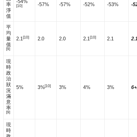
-54%
率
-57%
-57%
-52%
-53%
-5
[10]
淨
值
平
均
[10]
[10]
量
2.1
2.0
2.0
2.1
2.1
2.
值
[9]
現
時
政
治
狀
[10]
5%
3%
3%
4%
3%
6+
況
滿
意
率
[9]
現
時
政