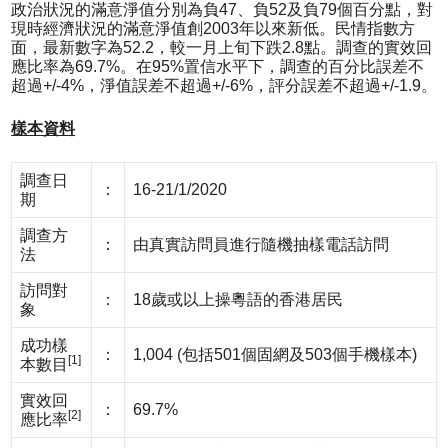
政治狀況的滿意淨值分別為負47、負52及負79個百分點，對
現時經濟狀況的滿意淨值創2003年以來新低。民情指數方
面，最新數字為52.2，較一月上旬下跌2.8點。調查的實效回
應比率為69.7%。在95%置信水平下，調查的百分比誤差不
超過+/-4%，淨值誤差不超過+/-6%，評分誤差不超過+/-1.9。
樣本資料
調查日
：
16-21/1/2020
期
調查方
：
由真實訪問員進行隨機抽樣電話訪問
法
訪問對
：
18歲或以上操粵語的香港居民
象
成功樣
：
1,004 (包括501個固網及503個手機樣本)
[1]
本數目
實效回
：
69.7%
[2]
應比率