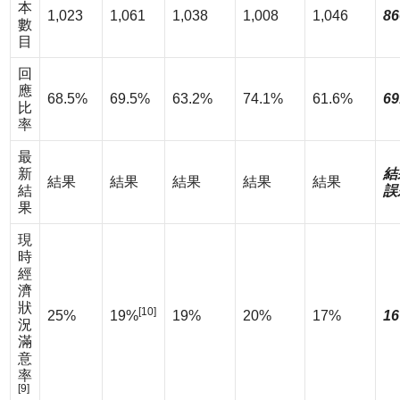
本
1,023
1,061
1,038
1,008
1,046
86
數
目
回
應
68.5%
69.5%
63.2%
74.1%
61.6%
69
比
率
最
新
結
結果
結果
結果
結果
結果
結
誤
果
現
時
經
濟
狀
[10]
25%
19%
19%
20%
17%
16
況
滿
意
率
[9]