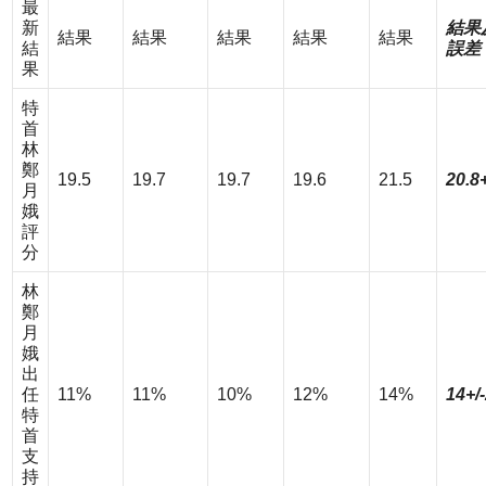
最
新
結果
結果
結果
結果
結果
結果
結
誤差
果
特
首
林
鄭
19.5
19.7
19.7
19.6
21.5
20.8+
月
娥
評
分
林
鄭
月
娥
出
任
11%
11%
10%
12%
14%
14+/
特
首
支
持