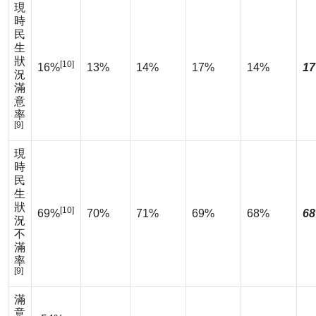
現
時
民
生
狀
[10]
16%
13%
14%
17%
14%
17
況
滿
意
率
[9]
現
時
民
生
狀
[10]
69%
70%
71%
69%
68%
68
況
不
滿
率
[9]
滿
意