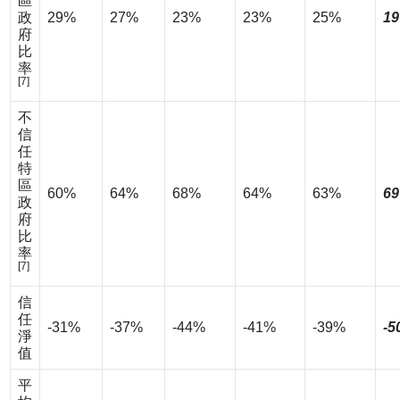
區
政
29%
27%
23%
23%
25%
19
府
比
率
[7]
不
信
任
特
區
60%
64%
68%
64%
63%
69
政
府
比
率
[7]
信
任
-31%
-37%
-44%
-41%
-39%
-5
淨
值
平