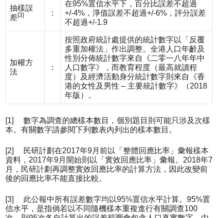
在95%置信水平下，百分比誤差不超過
抽樣誤
：
+/-4%，淨值誤差不超過+/-6%，評分誤差
[3]
差
不超過+/-1.9
按照政府統計處提供的統計數字以「反覆
多重加權法」作出調整。全港人口年齡及
性別分佈統計數字來自《二零一八年年中
加權方
：
人口數字》，而教育程度（最高就讀程
法
度）及經濟活動身分統計數字則來自《香
港的女性及男性 – 主要統計數字》（2018
年版）。
[1] 數字為調查的總樣本數目，個別題目則可能只涉及次樣
本。有關數字請參閱下列數表內列出的樣本數目。
[2] 民研計劃在2017年9月前以「整體回應比率」彙報樣本
資料，2017年9月開始則以「實效回應比率」彙報。2018年7
月，民研計劃再調整實效回應比率的計算方法，因此改變前
後的回應比率不能直接比較。
[3] 此公報中所有誤差數字均以95%置信水平計算。95%置
信水平，是指倘若以不同隨機樣本重複進行有關調查100
次，則95次各自計算出的誤差範圍會包含人口真實數字。由