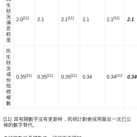
生
狀
況
[11]
[11]
[11]
2.0
2.1
2.1
2.1
2.1
2.1
滿
意
程
度
民
生
狀
況
成
[11]
[11]
[11]
[11]
0.35
0.35
0.35
0.34
0.34
0.34
份
指
標
權
數
[11] 當有關數字沒有更新時，民研計劃會採用最近一次已公
佈的數字替代。