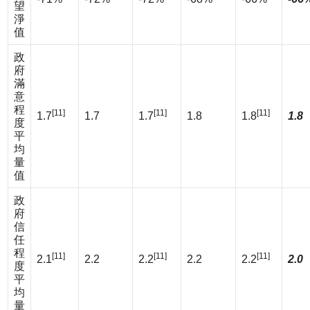
望
淨
值
政
府
滿
意
程
[11]
[11]
[11]
1.7
1.7
1.7
1.8
1.8
1.8
度
平
均
量
值
政
府
信
任
程
[11]
[11]
[11]
2.1
2.2
2.2
2.2
2.2
2.0
度
平
均
量