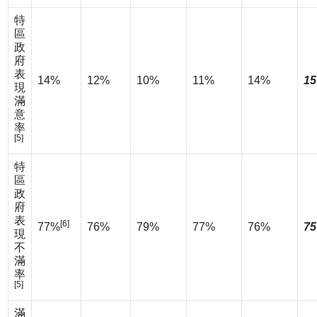
特
區
政
府
表
14%
12%
10%
11%
14%
15
現
滿
意
率
[5]
特
區
政
府
表
[6]
77%
76%
79%
77%
76%
75
現
不
滿
率
[5]
滿