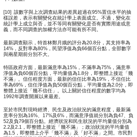
[10] 該數字與上次調查結果的差異超過在95%置信水平的抽
樣誤差，表示有關變化在統計學上表面成立。不過，變化在
統計學上成立與否，並不等同有關變化是否有實際用途或意
義，而不同調查的加權方法亦可能有所不同。
最新調查顯示，特首林鄭月娥的評分為20.8分，其支持率為
14%，反對率為80%，民望淨值為負66個百分點，全部數字
與兩星期前分別不大。
特區政府方面，最新滿意率為15%，不滿率為75%，滿意率
淨值為負60個百分點，平均量值為1.8分，即整體上接近「幾
不滿」。信任程度方面，最新的信任比率為19%，不信任比
率為69%，信任淨值為負50個百分點，平均量值為2.0分，即
整體上接近「幾不信任」。以上關於信任程度的數字均為
1992年調查開展以來最差。
至於市民對現時經濟、民生及政治狀況的滿意程度，最新滿
意率分別為16%、17%及6%，而滿意淨值就分別為負47、負
52及負79個百分點。經濟狀況和民生狀況的平均量值分別為
2.2及2.1，即整體上接近「幾不滿」；政治狀況的平均量值
為1.5，即整體上介乎「幾不滿」及「好不滿」之間。市民對