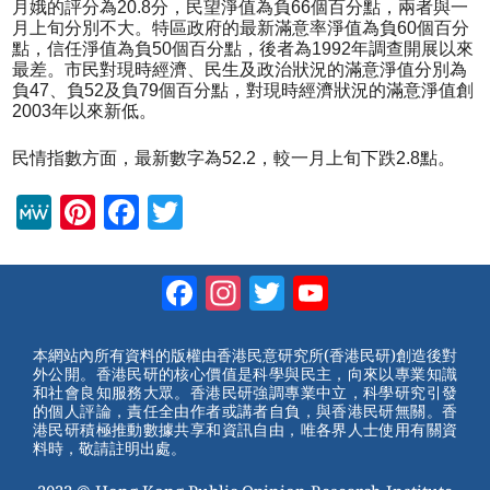
月娥的評分為20.8分，民望淨值為負66個百分點，兩者與一
月上旬分別不大。特區政府的最新滿意率淨值為負60個百分
點，信任淨值為負50個百分點，後者為1992年調查開展以來
最差。市民對現時經濟、民生及政治狀況的滿意淨值分別為
負47、負52及負79個百分點，對現時經濟狀況的滿意淨值創
2003年以來新低。
民情指數方面，最新數字為52.2，較一月上旬下跌2.8點。
M
Pi
F
T
e
nt
a
wi
W
er
c
tt
Facebook
Instagram
Twitter
YouTube
e
e
e
er
Channel
st
b
本網站內所有資料的版權由香港民意研究所(香港民研)創造後對
外公開。香港民研的核心價值是科學與民主，向來以專業知識
o
和社會良知服務大眾。香港民研強調專業中立，科學研究引發
的個人評論，責任全由作者或講者自負，與香港民研無關。香
o
港民研積極推動數據共享和資訊自由，唯各界人士使用有關資
料時，敬請註明出處。
k