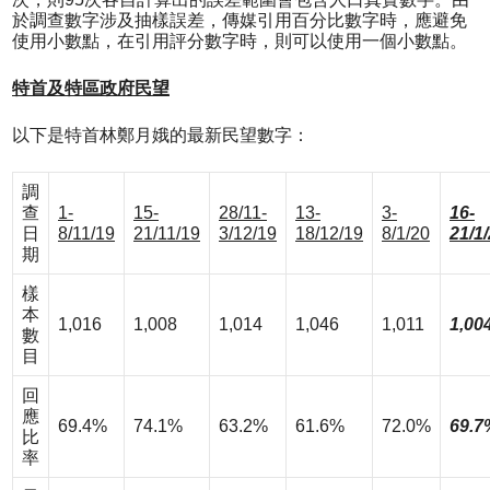
於調查數字涉及抽樣誤差，傳媒引用百分比數字時，應避免
使用小數點，在引用評分數字時，則可以使用一個小數點。
特首及特區政府民望
以下是特首林鄭月娥的最新民望數字：
調
查
1-
15-
28/11-
13-
3-
16-
日
8/11/19
21/11/19
3/12/19
18/12/19
8/1/20
21/1
期
樣
本
1,016
1,008
1,014
1,046
1,011
1,00
數
目
回
應
69.4%
74.1%
63.2%
61.6%
72.0%
69.7
比
率