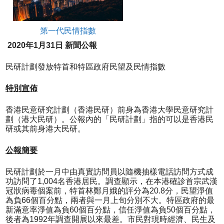
第一代民情指數
20
20
年
1
月
31
日
新聞公報
民研計劃發放特首和特區政府民望及民情指數
特別宣佈
香港民意研究計劃（香港民研）前身為香港大學民意研究計
劃（港大民研）。公報內的「民研計劃」指的可以是香港民
研或其前身港大民研。
公報簡要
民研計劃於一月中由真實訪問員以隨機抽樣電話訪問方式成
功訪問了1,004名香港居民。調查顯示，在本港確診首宗武漢
冠狀病毒個案前，特首林鄭月娥的評分為20.8分，民望淨值
為負66個百分點，兩者與一月上旬分別不大。特區政府的最
新滿意率淨值為負60個百分點，信任淨值為負50個百分點，
後者為1992年調查開展以來最差。市民對現時經濟、民生及