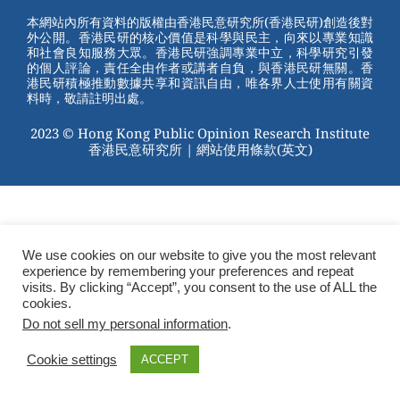
st
b
本網站內所有資料的版權由香港民意研究所(香港民研)創造後對
外公開。香港民研的核心價值是科學與民主，向來以專業知識
o
和社會良知服務大眾。香港民研強調專業中立，科學研究引發
的個人評論，責任全由作者或講者自負，與香港民研無關。香
o
港民研積極推動數據共享和資訊自由，唯各界人士使用有關資
料時，敬請註明出處。
k
2023 © Hong Kong Public Opinion Research Institute
香港民意研究所 |
網站使用條款(英文)
We use cookies on our website to give you the most relevant
experience by remembering your preferences and repeat
visits. By clicking “Accept”, you consent to the use of ALL the
cookies.
Do not sell my personal information
.
Cookie settings
ACCEPT