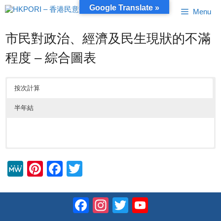
跳
Google Translate »
Menu
至
內
容
市民對政治、經濟及民生現狀的不滿
程度 – 綜合圖表
按次計算
半年結
M
Pi
F
T
e
nt
a
wi
W
er
c
tt
Facebook
Instagram
Twitter
YouTube
e
e
e
er
Channel