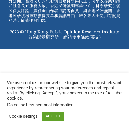
外公開。香港民研的核心價值是科學與民主，向來以專業知識
o
和社會良知服務大眾。香港民研強調專業中立，科學研究引發
的個人評論，責任全由作者或講者自負，與香港民研無關。香
o
港民研積極推動數據共享和資訊自由，唯各界人士使用有關資
料時，敬請註明出處。
k
2023 © Hong Kong Public Opinion Research Institute
香港民意研究所 |
網站使用條款(英文)
We use cookies on our website to give you the most relevant
experience by remembering your preferences and repeat
visits. By clicking “Accept”, you consent to the use of ALL the
cookies.
Do not sell my personal information
.
Cookie settings
ACCEPT