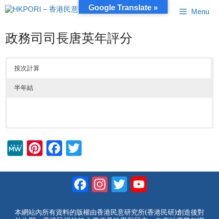
跳
Google Translate »
Menu
至
內
容
政務司司長唐英年評分
按次計算
半年結
M
Pi
F
T
e
nt
a
wi
W
er
c
tt
Facebook
Instagram
Twitter
YouTube
e
e
e
er
Channel
st
b
本網站內所有資料的版權由香港民意研究所(香港民研)創造後對