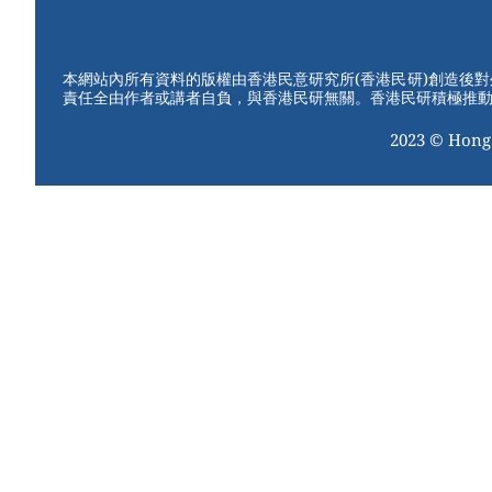
W
er
c
tt
e
e
e
er
st
b
本網站內所有資料的版權由香港民意研究所(香港民研)創造後
責任全由作者或講者自負，與香港民研無關。香港民研積極推
o
2023 © Hong
o
k