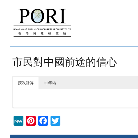
跳
至
內
容
市民對中國前途的信心
按次計算
半年結
M
Pi
F
T
e
nt
a
wi