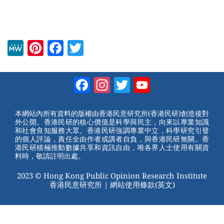
M
Pi
F
T
e
nt
a
wi
W
er
c
tt
Facebook
Instagram
Twitter
YouTube
e
e
e
er
Channel
st
b
本網站內所有資料的版權由香港民意研究所(香港民研)創造後對
外公開。香港民研的核心價值是科學與民主，向來以專業知識
o
和社會良知服務大眾。香港民研強調專業中立，科學研究引發
的個人評論，責任全由作者或講者自負，與香港民研無關。香
o
港民研積極推動數據共享和資訊自由，唯各界人士使用有關資
料時，敬請註明出處。
k
2023 © Hong Kong Public Opinion Research Institute
香港民意研究所 |
網站使用條款(英文)