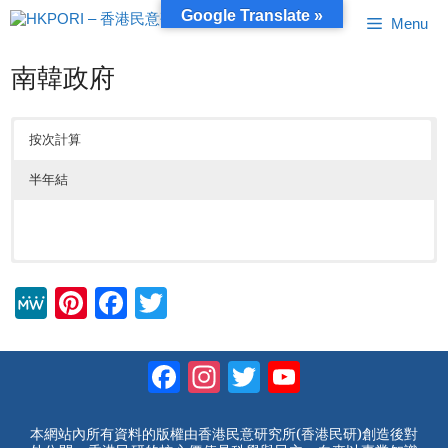
跳
Google Translate »
Menu
至
內
容
南韓政府
按次計算
半年結
M
Pi
F
T
e
nt
a
wi
W
er
c
tt
Facebook
Instagram
Twitter
YouTube
e
e
e
er
Channel
st
b
本網站內所有資料的版權由香港民意研究所(香港民研)創造後對