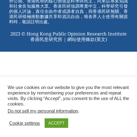
外公開。香港民研的核心價值是科學與民主，向來以專業知識
o
和社會良知服務大眾。香港民研強調專業中立，科學研究引發
的個人評論，責任全由作者或講者自負，與香港民研無關。香
o
港民研積極推動數據共享和資訊自由，唯各界人士使用有關資
料時，敬請註明出處。
k
2023 © Hong Kong Public Opinion Research Institute
香港民意研究所 |
網站使用條款(英文)
We use cookies on our website to give you the most relevant
experience by remembering your preferences and repeat
visits. By clicking “Accept”, you consent to the use of ALL the
cookies.
Do not sell my personal information
.
Cookie settings
ACCEPT