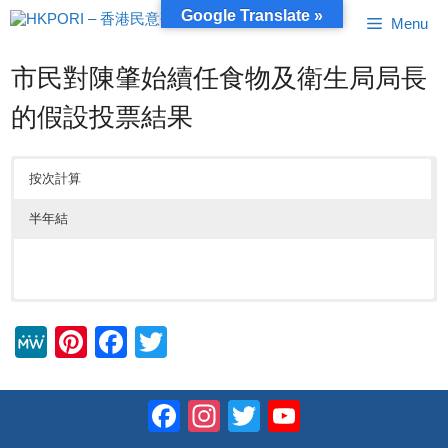
跳
Google Translate »
Menu
至
內
容
市民對陳肇始續任食物及衛生局局長
的假設投票結果
按次計算
半年結
M
Pi
F
T
e
nt
a
wi
W
er
c
tt
Facebook
Instagram
Twitter
YouTube
e
e
e
er
Channel