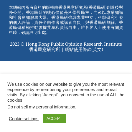
st
b
本網站內所有資料的版權由香港民意研究所(香港民研)創造後對
外公開。香港民研的核心價值是科學與民主，向來以專業知識
o
和社會良知服務大眾。香港民研強調專業中立，科學研究引發
的個人評論，責任全由作者或講者自負，與香港民研無關。香
o
港民研積極推動數據共享和資訊自由，唯各界人士使用有關資
料時，敬請註明出處。
k
2023 © Hong Kong Public Opinion Research Institute
香港民意研究所 |
網站使用條款(英文)
We use cookies on our website to give you the most relevant
experience by remembering your preferences and repeat
visits. By clicking “Accept”, you consent to the use of ALL the
cookies.
Do not sell my personal information
.
Cookie settings
ACCEPT