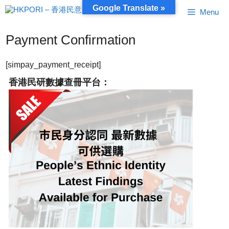
跳
Google Translate »
Menu
至
內
容
Payment Confirmation
[simpay_payment_receipt]
香港民研數據查冊平台：