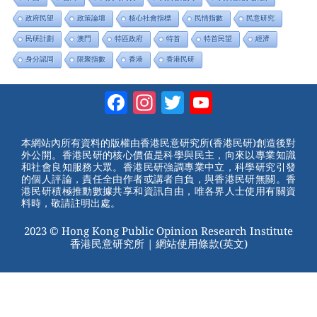
政府民望
政策論壇
核心社會指標
民情指數
民意研究
民研計劃
澳門
特區政府
特首
特首民望
經濟
身分認同
限聚指數
香港
香港民研
Facebook
Instagram
Twitter
YouTube
Channel
本網站內所有資料的版權由香港民意研究所(香港民研)創造後對
外公開。香港民研的核心價值是科學與民主，向來以專業知識
和社會良知服務大眾。香港民研強調專業中立，科學研究引發
的個人評論，責任全由作者或講者自負，與香港民研無關。香
港民研積極推動數據共享和資訊自由，唯各界人士使用有關資
料時，敬請註明出處。
2023 © Hong Kong Public Opinion Research Institute
香港民意研究所 |
網站使用條款(英文)