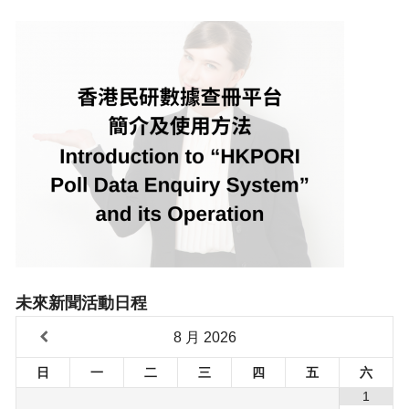
未來新聞活動日程
8 月
2026
日
一
二
三
四
五
六
1