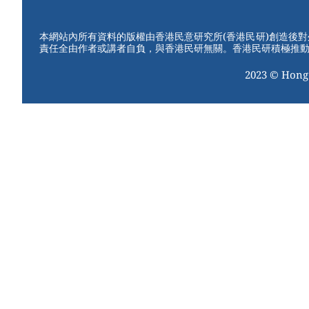
e
e
e
er
st
b
本網站內所有資料的版權由香港民意研究所(香港民研)創造後
責任全由作者或講者自負，與香港民研無關。香港民研積極推
o
2023 © Hong
o
k