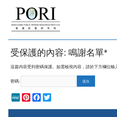
跳
至
內
容
受保護的內容: 鳴謝名單*
這篇內容受到密碼保護。如需檢視內容，請於下方欄位輸入
密碼:
M
Pi
F
T
e
nt
a
wi
W
er
c
tt