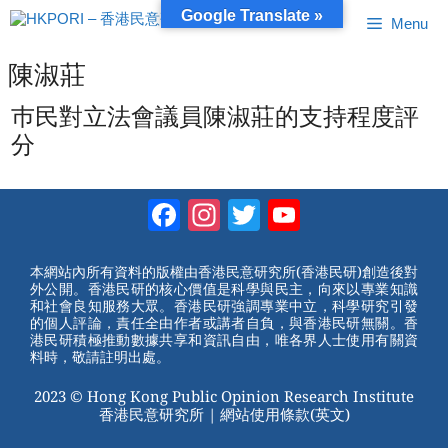
跳
Google Translate »
Menu
至
內
容
陳淑莊
巿民對立法會議員陳淑莊的支持程度評
分
Facebook
Instagram
Twitter
YouTube
Channel
本網站內所有資料的版權由香港民意研究所(香港民研)創造後對
外公開。香港民研的核心價值是科學與民主，向來以專業知識
和社會良知服務大眾。香港民研強調專業中立，科學研究引發
的個人評論，責任全由作者或講者自負，與香港民研無關。香
港民研積極推動數據共享和資訊自由，唯各界人士使用有關資
料時，敬請註明出處。
2023 © Hong Kong Public Opinion Research Institute
香港民意研究所 |
網站使用條款(英文)