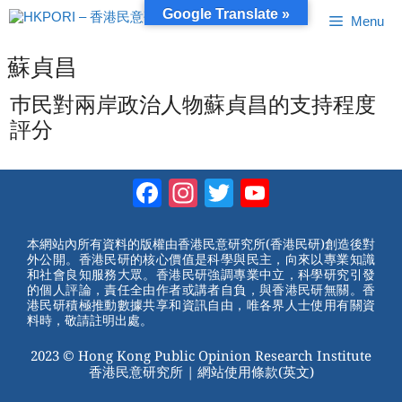
跳
Google Translate »
Menu
至
內
容
蘇貞昌
巿民對兩岸政治人物蘇貞昌的支持程度
評分
Facebook
Instagram
Twitter
YouTube
Channel
本網站內所有資料的版權由香港民意研究所(香港民研)創造後對
外公開。香港民研的核心價值是科學與民主，向來以專業知識
和社會良知服務大眾。香港民研強調專業中立，科學研究引發
的個人評論，責任全由作者或講者自負，與香港民研無關。香
港民研積極推動數據共享和資訊自由，唯各界人士使用有關資
料時，敬請註明出處。
2023 © Hong Kong Public Opinion Research Institute
香港民意研究所 |
網站使用條款(英文)