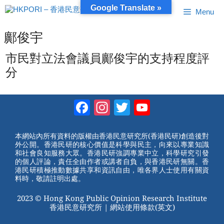
跳
Google Translate »
Menu
至
內
容
鄺俊宇
市民對立法會議員鄺俊宇的支持程度評
分
Facebook
Instagram
Twitter
YouTube
Channel
本網站內所有資料的版權由香港民意研究所(香港民研)創造後對
外公開。香港民研的核心價值是科學與民主，向來以專業知識
和社會良知服務大眾。香港民研強調專業中立，科學研究引發
的個人評論，責任全由作者或講者自負，與香港民研無關。香
港民研積極推動數據共享和資訊自由，唯各界人士使用有關資
料時，敬請註明出處。
2023 © Hong Kong Public Opinion Research Institute
香港民意研究所 |
網站使用條款(英文)