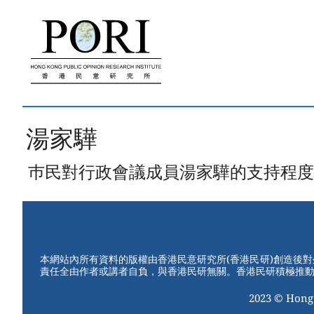
跳
至
內
容
湯家驊
巿民對行政會議成員湯家驊的支持程度
本網站內所有資料的版權由香港民意研究所(香港民研)創造後
責任全由作者或講者自負，與香港民研無關。香港民研積極推
2023 © Hong