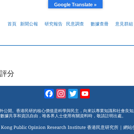
Google Translate »
首頁
新聞公報
研究報告
民意調查
數據查冊
意見群組
評分
Facebook
Instagram
Twitter
YouTube
Channel
對外公開。香港民研的核心價值是科學與民主，向來以專業知識和社會良
動數據共享和資訊自由，唯各界人士使用有關資料時，敬請註明出處。
 Kong Public Opinion Research Institute 香港民意研究所 |
網站