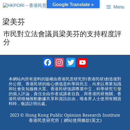
跳
Google Translate »
Menu
至
內
容
梁美芬
巿民對立法會議員梁美芬的支持程度評
分
Facebook
Instagram
Twitter
YouTube
Channel
本網站內所有資料的版權由香港民意研究所(香港民研)創造後對
外公開。香港民研的核心價值是科學與民主，向來以專業知識
和社會良知服務大眾。香港民研強調專業中立，科學研究引發
的個人評論，責任全由作者或講者自負，與香港民研無關。香
港民研積極推動數據共享和資訊自由，唯各界人士使用有關資
料時，敬請註明出處。
2023 © Hong Kong Public Opinion Research Institute
香港民意研究所 |
網站使用條款(英文)