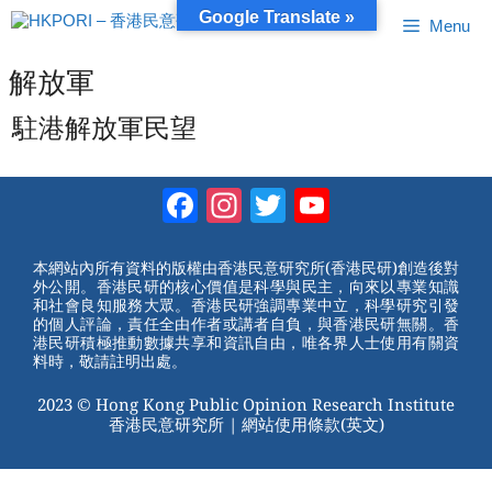
跳
Google Translate »
Menu
至
內
容
解放軍
駐港解放軍民望
Facebook
Instagram
Twitter
YouTube
Channel
本網站內所有資料的版權由香港民意研究所(香港民研)創造後對
外公開。香港民研的核心價值是科學與民主，向來以專業知識
和社會良知服務大眾。香港民研強調專業中立，科學研究引發
的個人評論，責任全由作者或講者自負，與香港民研無關。香
港民研積極推動數據共享和資訊自由，唯各界人士使用有關資
料時，敬請註明出處。
2023 © Hong Kong Public Opinion Research Institute
香港民意研究所 |
網站使用條款(英文)