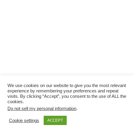
We use cookies on our website to give you the most relevant
experience by remembering your preferences and repeat
visits. By clicking “Accept”, you consent to the use of ALL the
cookies.
Do not sell my personal information
.
Cookie settings
ACCEPT