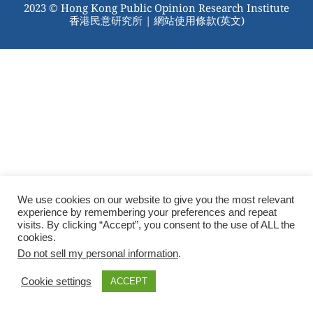
2023 © Hong Kong Public Opinion Research Institute
香港民意研究所 |
網站使用條款(英文)
We use cookies on our website to give you the most relevant
experience by remembering your preferences and repeat
visits. By clicking “Accept”, you consent to the use of ALL the
cookies.
Do not sell my personal information
.
Cookie settings
ACCEPT