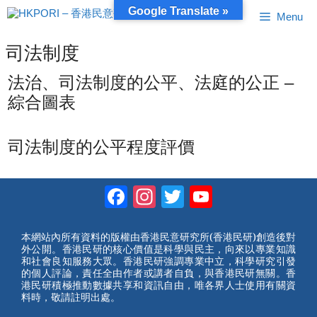
跳
Google Translate »
Menu
至
內
容
司法制度
法治、司法制度的公平、法庭的公正 –
綜合圖表
司法制度的公平程度評價
Facebook
Instagram
Twitter
YouTube
Channel
本網站內所有資料的版權由香港民意研究所(香港民研)創造後對
外公開。香港民研的核心價值是科學與民主，向來以專業知識
和社會良知服務大眾。香港民研強調專業中立，科學研究引發
的個人評論，責任全由作者或講者自負，與香港民研無關。香
港民研積極推動數據共享和資訊自由，唯各界人士使用有關資
料時，敬請註明出處。