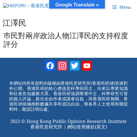
跳
Google Translate »
Menu
至
內
容
江澤民
巿民對兩岸政治人物江澤民的支持程度
評分
Facebook
Instagram
Twitter
YouTube
Channel
本網站內所有資料的版權由香港民意研究所(香港民研)創造後對
外公開。香港民研的核心價值是科學與民主，向來以專業知識
和社會良知服務大眾。香港民研強調專業中立，科學研究引發
的個人評論，責任全由作者或講者自負，與香港民研無關。香
港民研積極推動數據共享和資訊自由，唯各界人士使用有關資
料時，敬請註明出處。
2023 © Hong Kong Public Opinion Research Institute
香港民意研究所 |
網站使用條款(英文)