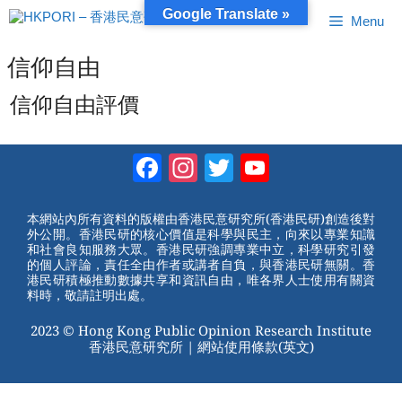
跳
Google Translate »
Menu
至
內
容
信仰自由
信仰自由評價
Facebook
Instagram
Twitter
YouTube
Channel
本網站內所有資料的版權由香港民意研究所(香港民研)創造後對
外公開。香港民研的核心價值是科學與民主，向來以專業知識
和社會良知服務大眾。香港民研強調專業中立，科學研究引發
的個人評論，責任全由作者或講者自負，與香港民研無關。香
港民研積極推動數據共享和資訊自由，唯各界人士使用有關資
料時，敬請註明出處。
2023 © Hong Kong Public Opinion Research Institute
香港民意研究所 |
網站使用條款(英文)