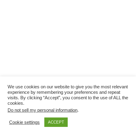
We use cookies on our website to give you the most relevant
experience by remembering your preferences and repeat
visits. By clicking “Accept”, you consent to the use of ALL the
cookies.
Do not sell my personal information
.
Cookie settings
ACCEPT