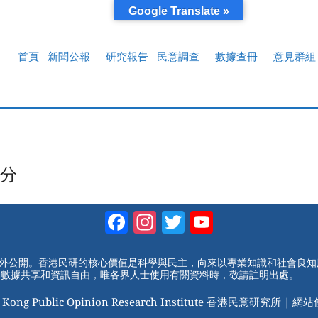
Google Translate »
首頁
新聞公報
研究報告
民意調查
數據查冊
意見群組
分
Facebook
Instagram
Twitter
YouTube
Channel
對外公開。香港民研的核心價值是科學與民主，向來以專業知識和社會良
動數據共享和資訊自由，唯各界人士使用有關資料時，敬請註明出處。
 Kong Public Opinion Research Institute 香港民意研究所 |
網站