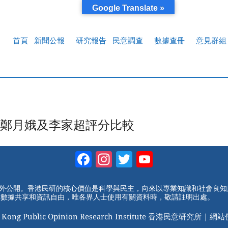
Google Translate »
首頁
新聞公報
研究報告
民意調查
數據查冊
意見群組
鄭月娥及李家超評分比較
Facebook
Instagram
Twitter
YouTube
Channel
對外公開。香港民研的核心價值是科學與民主，向來以專業知識和社會良
動數據共享和資訊自由，唯各界人士使用有關資料時，敬請註明出處。
 Kong Public Opinion Research Institute 香港民意研究所 |
網站