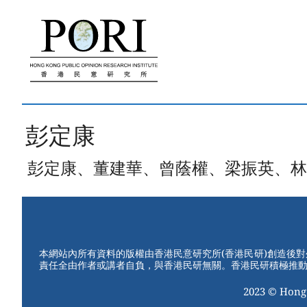
跳
至
內
容
彭定康
彭定康、董建華、曾蔭權、梁振英、林
本網站內所有資料的版權由香港民意研究所(香港民研)創造後
責任全由作者或講者自負，與香港民研無關。香港民研積極推
2023 © Hong