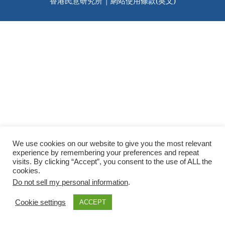
香港民意研究所 |
網站使用條款(英文)
We use cookies on our website to give you the most relevant
experience by remembering your preferences and repeat
visits. By clicking “Accept”, you consent to the use of ALL the
cookies.
Do not sell my personal information
.
Cookie settings
ACCEPT