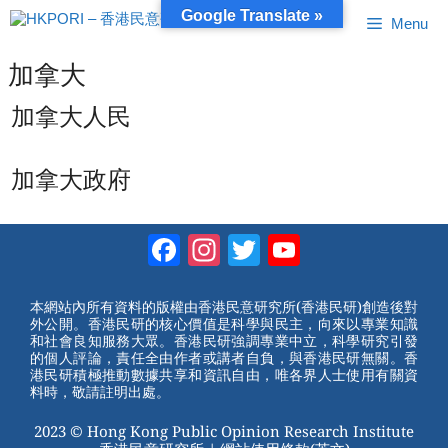
跳
Google Translate »
Menu
至
內
容
加拿大
加拿大人民
加拿大政府
Facebook
Instagram
Twitter
YouTube
Channel
本網站內所有資料的版權由香港民意研究所(香港民研)創造後對
外公開。香港民研的核心價值是科學與民主，向來以專業知識
和社會良知服務大眾。香港民研強調專業中立，科學研究引發
的個人評論，責任全由作者或講者自負，與香港民研無關。香
港民研積極推動數據共享和資訊自由，唯各界人士使用有關資
料時，敬請註明出處。
2023 © Hong Kong Public Opinion Research Institute