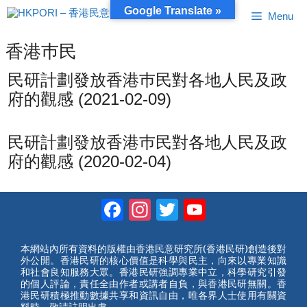
跳
Google Translate »
Menu
至
內
容
香港巿民
民研計劃發放香港巿民對各地人民及政
府的觀感 (2021-02-09)
民研計劃發放香港巿民對各地人民及政
府的觀感 (2020-02-04)
Facebook
Instagram
Twitter
YouTube
Channel
本網站內所有資料的版權由香港民意研究所(香港民研)創造後對
外公開。香港民研的核心價值是科學與民主，向來以專業知識
和社會良知服務大眾。香港民研強調專業中立，科學研究引發
的個人評論，責任全由作者或講者自負，與香港民研無關。香
港民研積極推動數據共享和資訊自由，唯各界人士使用有關資
料時，敬請註明出處。