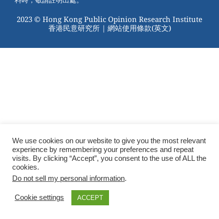
2023 © Hong Kong Public Opinion Research Institute
香港民意研究所 |
網站使用條款(英文)
We use cookies on our website to give you the most relevant
experience by remembering your preferences and repeat
visits. By clicking “Accept”, you consent to the use of ALL the
cookies.
Do not sell my personal information
.
Cookie settings
ACCEPT