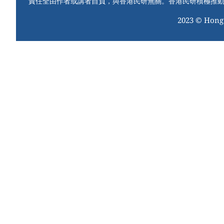
責任全由作者或講者自負，與香港民研無關。香港民研積極推
2023 © Hong