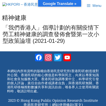
跳
Google Translate »
Menu
至
內
容
精神健康
「我們香港人」倡導計劃的有關疫情下
勞工精神健康的調查發佈會暨第一次小
型政策論壇 (2021-01-29)
Facebook
Instagram
Twitter
YouTube
Channel
本網站內所有資料的版權由香港民意研究所(香港民研)創造後對
外公開。香港民研的核心價值是科學與民主，向來以專業知識
和社會良知服務大眾。香港民研強調專業中立，科學研究引發
的個人評論，責任全由作者或講者自負，與香港民研無關。香
港民研積極推動數據共享和資訊自由，唯各界人士使用有關資
料時，敬請註明出處。
2023 © Hong Kong Public Opinion Research Institute
香港民意研究所 |
網站使用條款(英文)