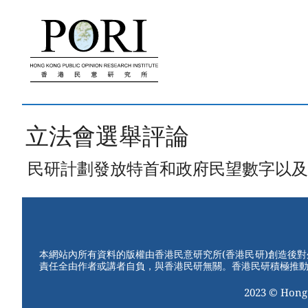
跳
至
內
容
立法會選舉評論
民研計劃發放特首和政府民望數字以及民情指數
本網站內所有資料的版權由香港民意研究所(香港民研)創造後
責任全由作者或講者自負，與香港民研無關。香港民研積極推
2023 © Hong