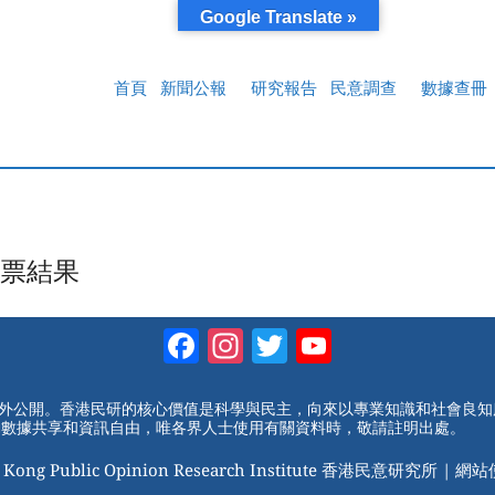
Google Translate »
首頁
新聞公報
研究報告
民意調查
數據查冊
票結果
Facebook
Instagram
Twitter
YouTube
Channel
對外公開。香港民研的核心價值是科學與民主，向來以專業知識和社會良
動數據共享和資訊自由，唯各界人士使用有關資料時，敬請註明出處。
 Kong Public Opinion Research Institute 香港民意研究所 |
網站