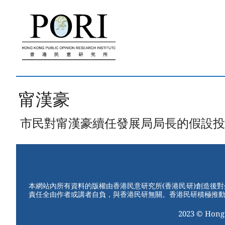
跳
至
內
容
甯漢豪
市民對甯漢豪續任發展局局長的假設投
本網站內所有資料的版權由香港民意研究所(香港民研)創造後
責任全由作者或講者自負，與香港民研無關。香港民研積極推
2023 © Hong