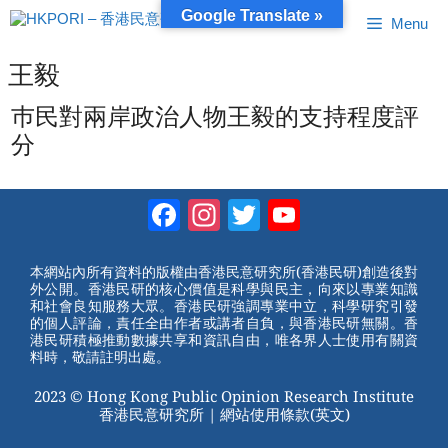
跳
Google Translate »
Menu
至
內
容
王毅
巿民對兩岸政治人物王毅的支持程度評
分
Facebook
Instagram
Twitter
YouTube
Channel
本網站內所有資料的版權由香港民意研究所(香港民研)創造後對
外公開。香港民研的核心價值是科學與民主，向來以專業知識
和社會良知服務大眾。香港民研強調專業中立，科學研究引發
的個人評論，責任全由作者或講者自負，與香港民研無關。香
港民研積極推動數據共享和資訊自由，唯各界人士使用有關資
料時，敬請註明出處。
2023 © Hong Kong Public Opinion Research Institute
香港民意研究所 |
網站使用條款(英文)