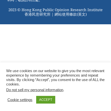
2023 © Hong Kong Public Opinion Research Institute
香港民意研究所 |
網站使用條款(英文)
We use cookies on our website to give you the most relevant
experience by remembering your preferences and repeat
visits. By clicking “Accept”, you consent to the use of ALL the
cookies.
Do not sell my personal information
.
Cookie settings
ACCEPT