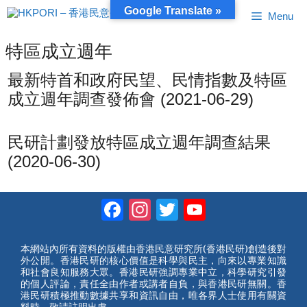
跳
Google Translate »
Menu
至
內
容
特區成立週年
最新特首和政府民望、民情指數及特區
成立週年調查發佈會 (2021-06-29)
民研計劃發放特區成立週年調查結果
(2020-06-30)
Facebook
Instagram
Twitter
YouTube
Channel
本網站內所有資料的版權由香港民意研究所(香港民研)創造後對
外公開。香港民研的核心價值是科學與民主，向來以專業知識
和社會良知服務大眾。香港民研強調專業中立，科學研究引發
的個人評論，責任全由作者或講者自負，與香港民研無關。香
港民研積極推動數據共享和資訊自由，唯各界人士使用有關資
料時，敬請註明出處。