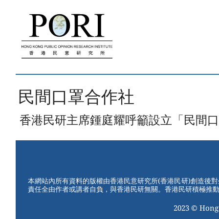
跳
至
內
容
民間口罩合作社
香港民研主席鍾庭耀呼籲設立「民間口罩合作
本網站內所有資料的版權由香港民意研究所(香港民研)創造後
責任全由作者或講者自負，與香港民研無關。香港民研積極推
2023 © Hong