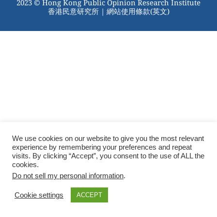
2023 © Hong Kong Public Opinion Research Institute
香港民意研究所 |
網站使用條款(英文)
We use cookies on our website to give you the most relevant
experience by remembering your preferences and repeat
visits. By clicking “Accept”, you consent to the use of ALL the
cookies.
Do not sell my personal information
.
Cookie settings
ACCEPT