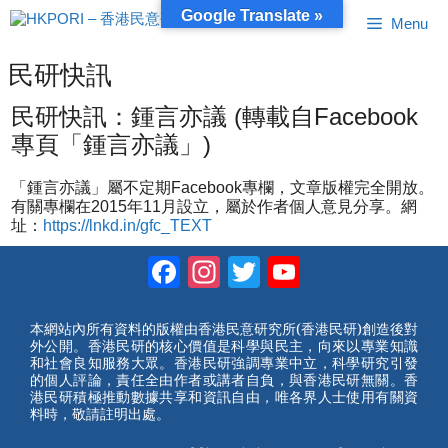
跳
Google Translate »
Menu
至
內
容
民研快訊
民研快訊：鍾言亦議 (轉載自Facebook
專頁「鍾言亦議」)
「鍾言亦議」屬不定期Facebook專欄，文章版權完全開放。
有關專欄在2015年11月設立，屬於作者個人意見分享。網
址：
https://lnkd.in/gfc_TEXT
Facebook
Instagram
Twitter
YouTube
Channel
本網站內所有資料的版權由香港民意研究所(香港民研)創造後對
外公開。香港民研的核心價值是科學與民主，向來以專業知識
和社會良知服務大眾。香港民研強調專業中立，科學研究引發
的個人評論，責任全由作者或講者自負，與香港民研無關。香
港民研積極推動數據共享和資訊自由，唯各界人士使用有關資
料時，敬請註明出處。