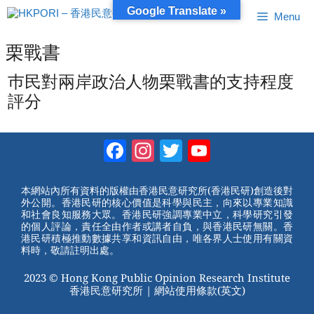
跳
Google Translate »
Menu
至
內
容
栗戰書
巿民對兩岸政治人物栗戰書的支持程度
評分
Facebook
Instagram
Twitter
YouTube
Channel
本網站內所有資料的版權由香港民意研究所(香港民研)創造後對
外公開。香港民研的核心價值是科學與民主，向來以專業知識
和社會良知服務大眾。香港民研強調專業中立，科學研究引發
的個人評論，責任全由作者或講者自負，與香港民研無關。香
港民研積極推動數據共享和資訊自由，唯各界人士使用有關資
料時，敬請註明出處。
2023 © Hong Kong Public Opinion Research Institute
香港民意研究所 |
網站使用條款(英文)