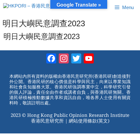
跳
Google Translate »
Menu
至
內
容
明日大嶼民意調查2023
明日大嶼民意調查2023
Facebook
Instagram
Twitter
YouTube
Channel
本網站內所有資料的版權由香港民意研究所(香港民研)創造後對
外公開。香港民研的核心價值是科學與民主，向來以專業知識
和社會良知服務大眾。香港民研強調專業中立，科學研究引發
的個人評論，責任全由作者或講者自負，與香港民研無關。香
港民研積極推動數據共享和資訊自由，唯各界人士使用有關資
料時，敬請註明出處。
2023 © Hong Kong Public Opinion Research Institute
香港民意研究所 |
網站使用條款(英文)