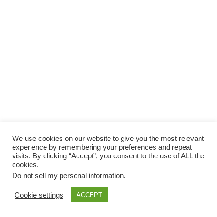
We use cookies on our website to give you the most relevant
experience by remembering your preferences and repeat
visits. By clicking “Accept”, you consent to the use of ALL the
cookies.
Do not sell my personal information
.
Cookie settings
ACCEPT