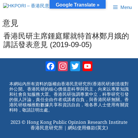
跳
Google Translate »
Menu
至
內
容
意見
香港民研主席鍾庭耀就特首林鄭月娥的
講話發表意見 (2019-09-05)
Facebook
Instagram
Twitter
YouTube
Channel
本網站內所有資料的版權由香港民意研究所(香港民研)創造後對
外公開。香港民研的核心價值是科學與民主，向來以專業知識
和社會良知服務大眾。香港民研強調專業中立，科學研究引發
的個人評論，責任全由作者或講者自負，與香港民研無關。香
港民研積極推動數據共享和資訊自由，唯各界人士使用有關資
料時，敬請註明出處。
2023 © Hong Kong Public Opinion Research Institute
香港民意研究所 |
網站使用條款(英文)