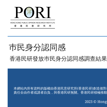
跳
至
內
容
巿民身分認同感
香港民研發放巿民身分認同感調查結果，以及
本網站內所有資料的版權由香港民意研究所(香港民研)創造後
責任全由作者或講者自負，與香港民研無關。香港民研積極推
2023 © Hong