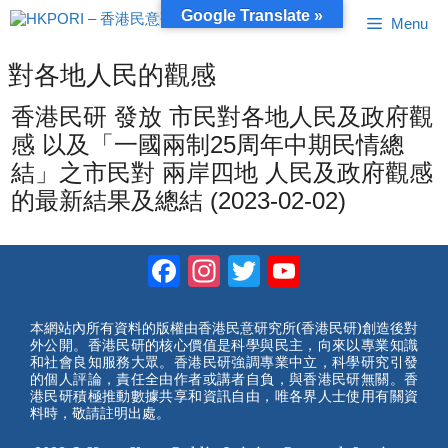
跳
Google Translate »
Menu
至
內
容
對各地人民的觀感
香港民研 發放 市民對各地人民及政府觀
感 以及「一國兩制25周年中期民情總
結」之市民對 兩岸四地 人民及政府觀感
的最新結果及總結 (2023-02-02)
Facebook
Instagram
Twitter
YouTube
Channel
本網站內所有資料的版權由香港民意研究所(香港民研)創造後對
外公開。香港民研的核心價值是科學與民主，向來以專業知識
和社會良知服務大眾。香港民研強調專業中立，科學研究引發
的個人評論，責任全由作者或講者自負，與香港民研無關。香
港民研積極推動數據共享和資訊自由，唯各界人士使用有關資
料時，敬請註明出處。