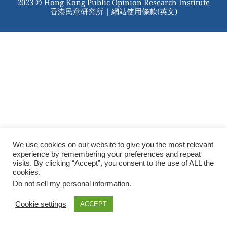
2023 © Hong Kong Public Opinion Research Institute
香港民意研究所 |
網站使用條款(英文)
We use cookies on our website to give you the most relevant
experience by remembering your preferences and repeat
visits. By clicking “Accept”, you consent to the use of ALL the
cookies.
Do not sell my personal information
.
Cookie settings
ACCEPT