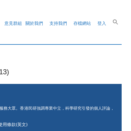
意見群組
關於我們
支持我們
存檔網站
登入
3)
知服務大眾。香港民研強調專業中立，科學研究引發的個人評論，
使用條款(英文)