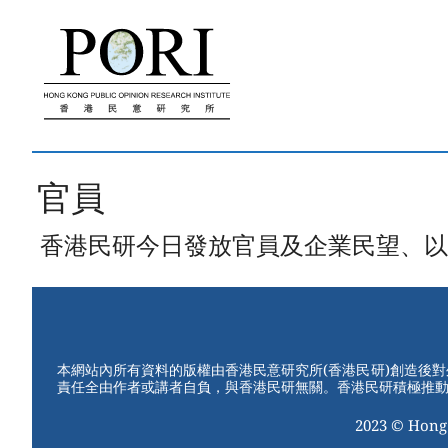
跳
至
內
容
官員
香港民研今日發放官員及企業民望、以及由報
本網站內所有資料的版權由香港民意研究所(香港民研)創造後
責任全由作者或講者自負，與香港民研無關。香港民研積極推
2023 © Hong