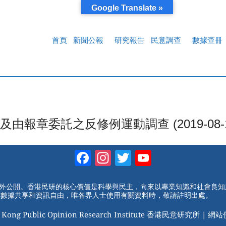
Google Translate »
首頁
新聞公報
研究報告
民意調查
數據查冊
章委託之反修例運動調查 (2019-08-1
Facebook
Instagram
Twitter
YouTube
Channel
對外公開。香港民研的核心價值是科學與民主，向來以專業知識和社會良
動數據共享和資訊自由，唯各界人士使用有關資料時，敬請註明出處。
 Kong Public Opinion Research Institute 香港民意研究所 |
網站