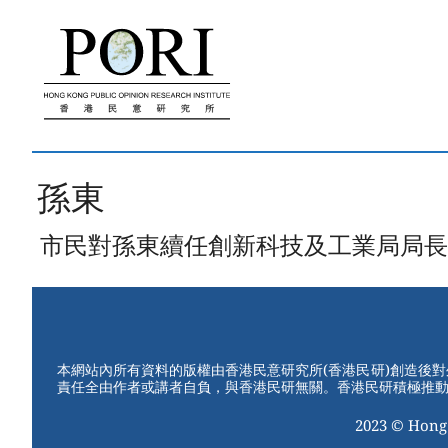
跳
至
內
容
孫東
市民對孫東續任創新科技及工業局局長
本網站內所有資料的版權由香港民意研究所(香港民研)創造後
責任全由作者或講者自負，與香港民研無關。香港民研積極推
2023 © Hong